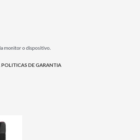
a monitor o dispositivo.
 POLITICAS DE GARANTIA
Este
producto
tiene