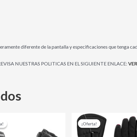
eramente diferente de la pantalla y especificaciones que tenga cad
REVISA NUESTRAS POLITICAS EN EL SIGUIENTE ENLACE:
VER
ados
El
El
El
El
Este
precio
precio
precio
precio
a!
a!
¡Oferta!
¡Oferta!
producto
original
actual
original
actual
era:
es:
era:
es:
tiene