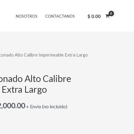
original
actual
era:
es:
$
0.00
NOSOTROS
CONTACTANOS
$ 39,000.00.
$ 32,000.00.
iconado Alto Calibre Impermeable Extra Largo
El
cio
precio
onado Alto Calibre
inal
actual
Extra Largo
es:
,000.00
+ Envio (no incluido)
,000.00.
$ 32,000.00.