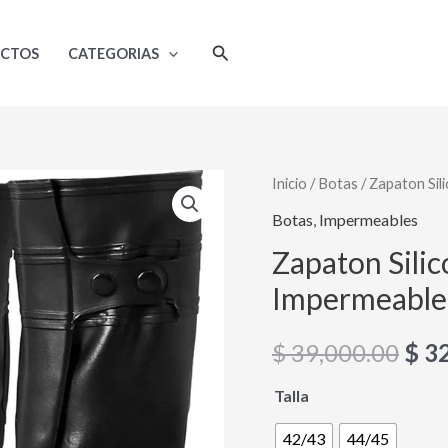
Buscar
UCTOS
CATEGORIAS
Zapaton
Inicio
/
Botas
/ Zapaton Sil
El
Siliconado
Botas
,
Impermeables
pre
Alto
Zapaton Silic
Calibre
orig
Impermeable 
Impermeable
era:
Extra
$
39,000.00
$
32
Largo
$ 39
cantidad
Talla
42/43
44/45