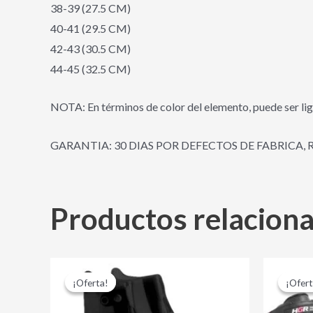
38-39 (27.5 CM)
40-41 (29.5 CM)
42-43 (30.5 CM)
44-45 (32.5 CM)
NOTA: En términos de color del elemento, puede ser lig
GARANTIA: 30 DIAS POR DEFECTOS DE FABRICA, 
Productos relacion
El
El
Este
precio
precio
¡Oferta!
¡Oferta!
¡Ofert
¡Ofert
producto
original
actual
era:
es:
tiene