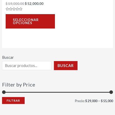
$
59,000.00
$
52,000.00
en
la
Valorado
con
página
SELECCIONAR
0
OPCIONES
de
de
5
producto
Buscar
BUSCAR
Filter by Price
FILTRAR
Precio:
$ 29,000
—
$ 55,000