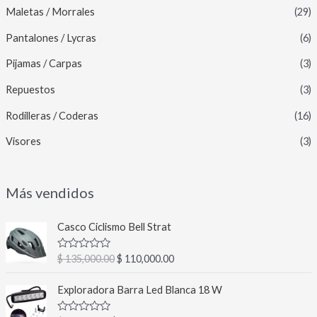
Maletas / Morrales
(29)
Pantalones / Lycras
(6)
Pijamas / Carpas
(3)
Repuestos
(3)
Rodilleras / Coderas
(16)
Visores
(3)
Más vendidos
E
E
Casco Ciclismo Bell Strat
l
l
p
p
V
$
135,000.00
$
110,000.00
r
r
a
l
e
e
E
E
o
Exploradora Barra Led Blanca 18 W
c
c
l
l
r
a
i
i
p
p