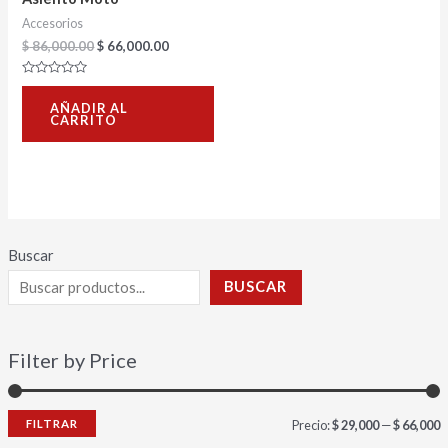
Accesorios
$
86,000.00
$
66,000.00
Valorado
con
AÑADIR AL
0
CARRITO
de
5
Buscar
BUSCAR
Filter by Price
FILTRAR
Precio:
$ 29,000
—
$ 66,000