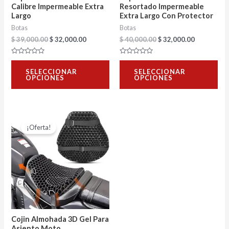
pueden
pu
Calibre Impermeable Extra
Resortado Impermeable
Largo
Extra Largo Con Protector
elegir
ele
Botas
Botas
en
en
$
39,000.00
$
32,000.00
$
40,000.00
$
32,000.00
la
la
Valorado
página
Valorado
pág
con
con
SELECCIONAR
SELECCIONAR
0
0
de
de
OPCIONES
OPCIONES
de
de
5
5
producto
pro
El
El
precio
precio
¡Oferta!
original
actual
era:
es:
$ 86,000.00.
$ 66,000.00.
Cojin Almohada 3D Gel Para
Asiento Moto