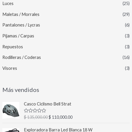
Luces
(25)
Maletas / Morrales
(29)
Pantalones / Lycras
(6)
Pijamas / Carpas
(3)
Repuestos
(3)
Rodilleras / Coderas
(16)
Visores
(3)
Más vendidos
E
E
Casco Ciclismo Bell Strat
l
l
p
p
V
$
135,000.00
$
110,000.00
r
r
a
l
e
e
E
E
o
Exploradora Barra Led Blanca 18 W
c
c