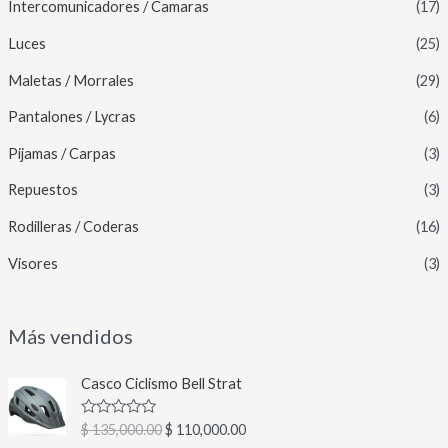
Intercomunicadores / Camaras
(17)
Luces
(25)
Maletas / Morrales
(29)
Pantalones / Lycras
(6)
Pijamas / Carpas
(3)
Repuestos
(3)
Rodilleras / Coderas
(16)
Visores
(3)
Más vendidos
E
E
Casco Ciclismo Bell Strat
l
l
p
p
V
$
135,000.00
$
110,000.00
r
r
a