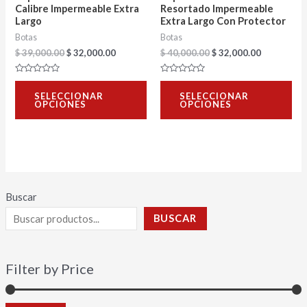
pueden
pu
Calibre Impermeable Extra
Resortado Impermeable
Largo
Extra Largo Con Protector
elegir
ele
Botas
Botas
en
en
$
39,000.00
$
32,000.00
$
40,000.00
$
32,000.00
la
la
Valorado
página
Valorado
pág
con
con
SELECCIONAR
SELECCIONAR
0
0
de
de
OPCIONES
OPCIONES
de
de
5
5
producto
pro
Buscar
BUSCAR
Filter by Price