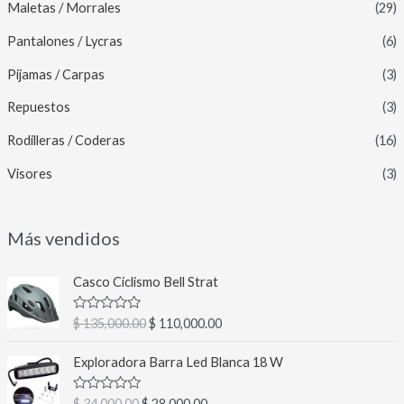
Maletas / Morrales
(29)
Pantalones / Lycras
(6)
Pijamas / Carpas
(3)
Repuestos
(3)
Rodilleras / Coderas
(16)
Visores
(3)
Más vendidos
E
E
Casco Ciclismo Bell Strat
l
l
p
p
V
$
135,000.00
$
110,000.00
r
r
a
l
e
e
E
E
o
Exploradora Barra Led Blanca 18 W
c
c
l
l
r
a
i
i
p
p
d
V
$
34,000.00
$
28,000.00