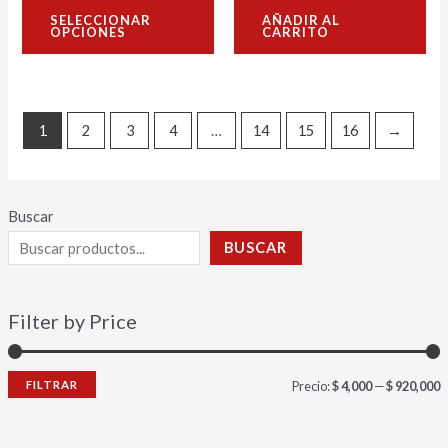
con
con
página
SELECCIONAR
AÑADIR AL
0
0
OPCIONES
CARRITO
de
de
de
5
5
producto
1
2
3
4
…
14
15
16
→
Buscar
BUSCAR
Filter by Price
FILTRAR
Precio:
$ 4,000
—
$ 920,000