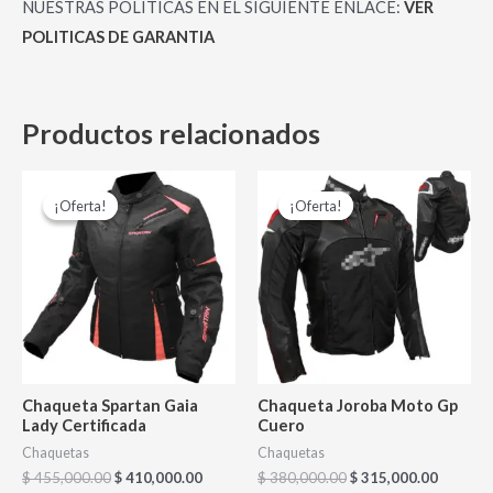
NUESTRAS POLITICAS EN EL SIGUIENTE ENLACE:
VER
POLITICAS DE GARANTIA
Productos relacionados
El
El
El
El
Este
Es
precio
precio
precio
precio
¡Oferta!
¡Oferta!
¡Oferta!
¡Oferta!
producto
pr
original
actual
original
actual
era:
es:
era:
es:
tiene
tie
$ 455,000.00.
$ 410,000.00.
$ 380,000.00.
$ 315,0
múltiples
múl
variantes.
var
Las
La
opciones
op
se
se
Chaqueta Spartan Gaia
Chaqueta Joroba Moto Gp
pueden
pu
Lady Certificada
Cuero
elegir
ele
Chaquetas
Chaquetas
$
455,000.00
$
410,000.00
$
380,000.00
$
315,000.00
en
en