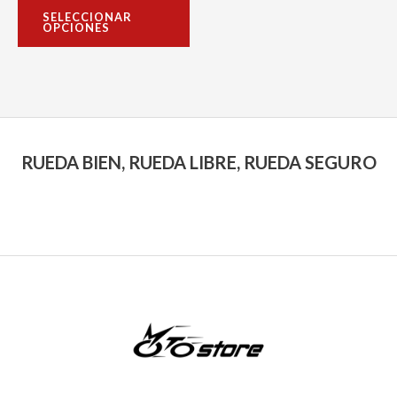
con
página
SELECCIONAR
0
OPCIONES
de
de
5
producto
RUEDA BIEN, RUEDA LIBRE, RUEDA SEGURO