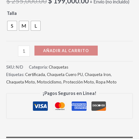
$
255,000.00
$
199,000.00
+ Envio (no incluido)
Talla
S
M
L
AÑADIR AL CARRITO
SKU:
N/D
Categoría:
Chaquetas
Etiquetas:
Certificada
,
Chaqueta Cuero PU
,
Chaqueta Iron
,
Chaqueta Moto
,
Motociclismo
,
Protección Moto
,
Ropa Moto
¡Pagos Seguros en Linea!