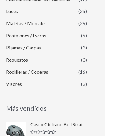
Luces
(25)
Maletas / Morrales
(29)
Pantalones / Lycras
(6)
Pijamas / Carpas
(3)
Repuestos
(3)
Rodilleras / Coderas
(16)
Visores
(3)
Más vendidos
E
E
Casco Ciclismo Bell Strat
l
l
p
p