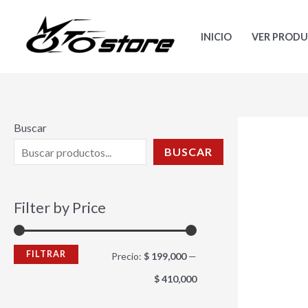
Ir
P
P
al
r
r
INICIO
VER PROD
contenido
e
e
c
c
i
i
o
o
Buscar
m
m
BUSCAR
í
á
n
x
Filter by Price
i
i
m
m
FILTRAR
Precio:
$ 199,000
—
o
o
$ 410,000