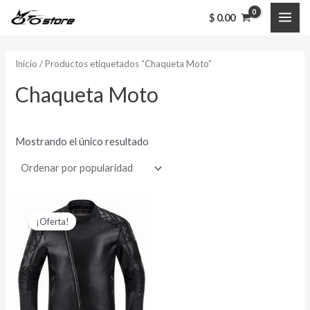
Ir
MAI
$
0.00
al
ME
contenido
Inicio
/ Productos etiquetados “Chaqueta Moto”
Chaqueta Moto
Mostrando el único resultado
El
El
Este
precio
precio
¡Oferta!
producto
original
actual
era:
es:
tiene
$ 255,000.00.
$ 199,000.00.
múltiples
variantes.
Las