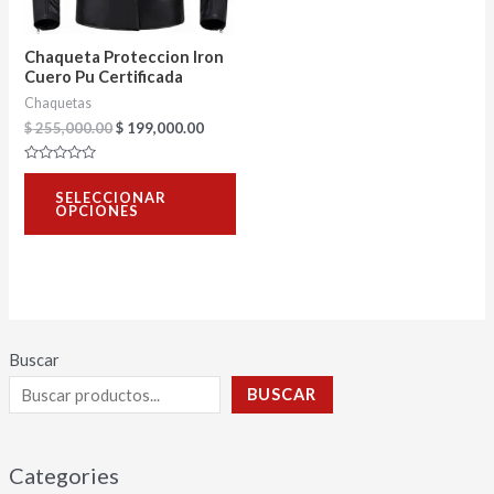
opciones
se
Chaqueta Proteccion Iron
pueden
Cuero Pu Certificada
Chaquetas
elegir
$
255,000.00
$
199,000.00
en
la
Valorado
con
página
SELECCIONAR
0
OPCIONES
de
de
5
producto
Buscar
BUSCAR
Categories