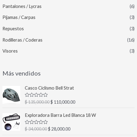
Pantalones / Lycras
(6)
Pijamas / Carpas
(3)
Repuestos
(3)
Rodilleras / Coderas
(16)
Visores
(3)
Más vendidos
E
E
Casco Ciclismo Bell Strat
l
l
p
p
V
$
135,000.00
$
110,000.00
r
r
a
l
e
e
E
E
o
Exploradora Barra Led Blanca 18 W
c
c
l
l
r
a
i
i
p
p
d
V
$
34,000.00
$
28,000.00
o
o
r
r
o
a
c
o
a