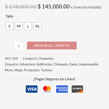
$
178,000.00
$
145,000.00
+ Envio (no incluido)
Talla
S
M
L
XL
AÑADIR AL CARRITO
SKU:
N/D
Categoría:
Chaquetas
Etiquetas:
Adventure
,
Antifriccion
,
Chaqueta
,
Dama
,
Impermeable
,
Moto
,
Mujer
,
Proteccion
,
Turismo
¡Pagos Seguros en Linea!