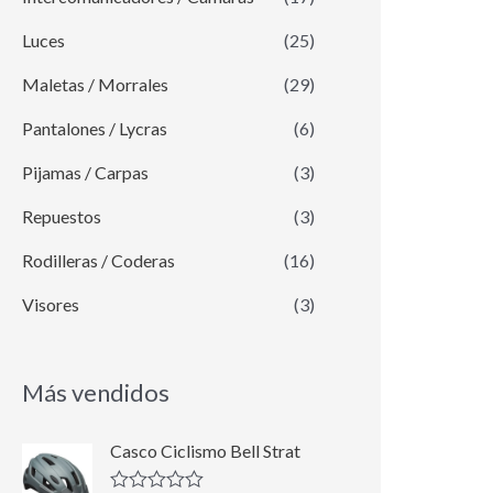
Luces
(25)
Maletas / Morrales
(29)
Pantalones / Lycras
(6)
Pijamas / Carpas
(3)
Repuestos
(3)
Rodilleras / Coderas
(16)
Visores
(3)
Más vendidos
E
E
Casco Ciclismo Bell Strat
l
l
p
p