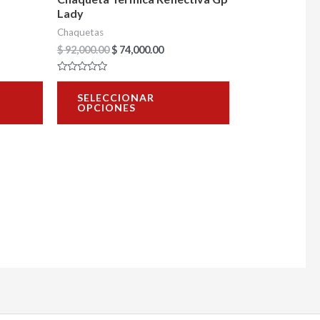
elegir
elegir
Lady
en
en
Chaquetas
la
la
$
92,000.00
$
74,000.00
página
página
Valorado
de
de
con
SELECCIONAR
0
OPCIONES
de
producto
producto
5