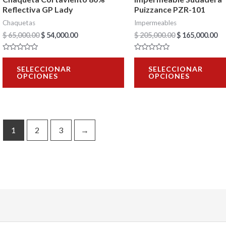
elegir
Reflectiva GP Lady
Puizzance PZR-101
en
Chaquetas
Impermeables
la
$
65,000.00
$
54,000.00
$
205,000.00
$
165,000.00
página
Valorado
Valorado
de
con
con
SELECCIONAR
SELECCIONAR
0
0
OPCIONES
OPCIONES
de
de
producto
5
5
1
2
3
→