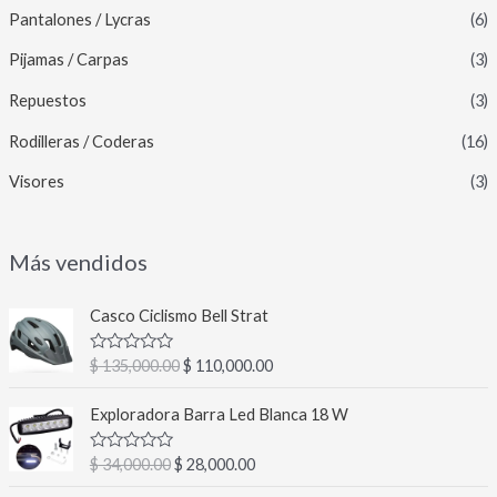
Pantalones / Lycras
(6)
Pijamas / Carpas
(3)
Repuestos
(3)
Rodilleras / Coderas
(16)
Visores
(3)
Más vendidos
E
E
Casco Ciclismo Bell Strat
l
l
p
p
V
$
135,000.00
$
110,000.00
r
r
a
l
e
e
E
E
o
Exploradora Barra Led Blanca 18 W
c
c
l
l
r
a
i
i
p
p
d
V
$
34,000.00
$
28,000.00
o
o
r
r
o
a
c
o
a
l
e
e