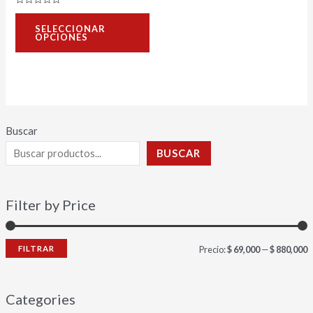
la
Valorado
con
página
SELECCIONAR
0
OPCIONES
de
de
5
producto
Buscar
BUSCAR
Filter by Price
FILTRAR
Precio:
$ 69,000
—
$ 880,000
Categories