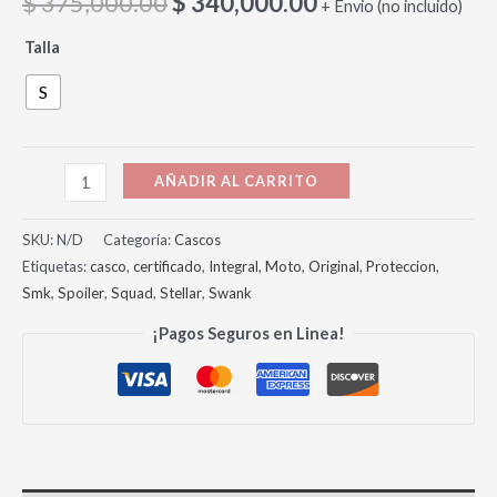
$
375,000.00
$
340,000.00
+ Envio (no incluido)
Talla
S
AÑADIR AL CARRITO
SKU:
N/D
Categoría:
Cascos
Etiquetas:
casco
,
certificado
,
Integral
,
Moto
,
Original
,
Proteccion
,
Smk
,
Spoiler
,
Squad
,
Stellar
,
Swank
¡Pagos Seguros en Linea!