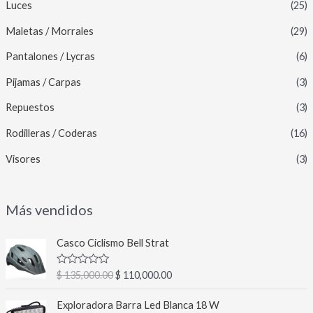
Luces
(25)
Maletas / Morrales
(29)
Pantalones / Lycras
(6)
Pijamas / Carpas
(3)
Repuestos
(3)
Rodilleras / Coderas
(16)
Visores
(3)
Más vendidos
E
E
Casco Ciclismo Bell Strat
l
l
p
p
V
$
135,000.00
$
110,000.00
r
r
a
l
e
e
E
E
o
Exploradora Barra Led Blanca 18 W
c
c
l
l
r