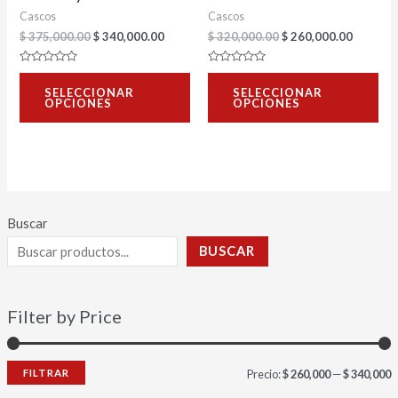
Cascos
Cascos
elegir
ele
$
375,000.00
$
340,000.00
$
320,000.00
$
260,000.00
en
en
la
la
Valorado
Valorado
con
con
página
pág
SELECCIONAR
SELECCIONAR
0
0
OPCIONES
OPCIONES
de
de
de
de
5
5
producto
pro
Buscar
BUSCAR
Filter by Price
FILTRAR
Precio:
$ 260,000
—
$ 340,000