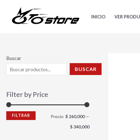
Ir
P
P
al
r
r
INICIO
VER PROD
contenido
e
e
c
c
i
i
o
o
Buscar
m
m
BUSCAR
í
á
n
x
Filter by Price
i
i
m
m
FILTRAR
Precio:
$ 260,000
—
o
o
$ 340,000