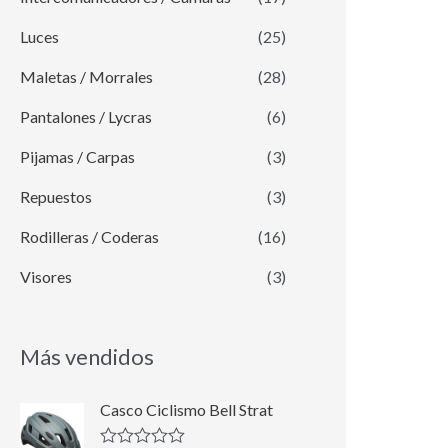
Luces
(25)
Maletas / Morrales
(28)
Pantalones / Lycras
(6)
Pijamas / Carpas
(3)
Repuestos
(3)
Rodilleras / Coderas
(16)
Visores
(3)
Más vendidos
E
E
Casco Ciclismo Bell Strat
l
l
p
p