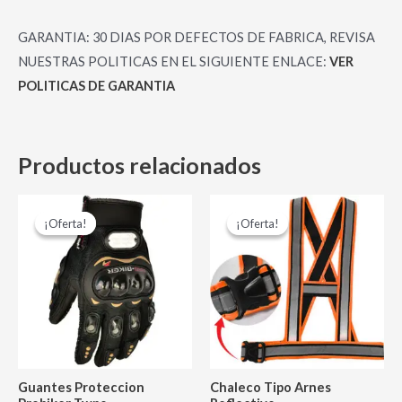
GARANTIA: 30 DIAS POR DEFECTOS DE FABRICA, REVISA
NUESTRAS POLITICAS EN EL SIGUIENTE ENLACE:
VER
POLITICAS DE GARANTIA
Productos relacionados
El
El
El
El
Este
Es
precio
precio
precio
precio
¡Oferta!
¡Oferta!
¡Oferta!
¡Oferta!
producto
pr
original
actual
original
actual
era:
es:
era:
es:
tiene
tie
$ 28,000.00.
$ 24,000.00.
$ 16,000.00.
$ 13,000.0
múltiples
múl
variantes.
var
Las
La
opciones
op
se
se
Guantes Proteccion
Chaleco Tipo Arnes
pueden
pu