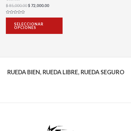
$
85,000.00
$
72,000.00
en
la
Valorado
con
página
SELECCIONAR
0
OPCIONES
de
de
5
producto
RUEDA BIEN, RUEDA LIBRE, RUEDA SEGURO