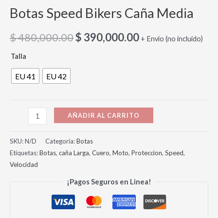
Botas Speed Bikers Caña Media
$
480,000.00
$
390,000.00
+ Envio (no incluido)
Talla
EU 41
EU 42
AÑADIR AL CARRITO
SKU:
N/D
Categoría:
Botas
Etiquetas:
Botas
,
caña Larga
,
Cuero
,
Moto
,
Proteccion
,
Speed
,
Velocidad
¡Pagos Seguros en Linea!