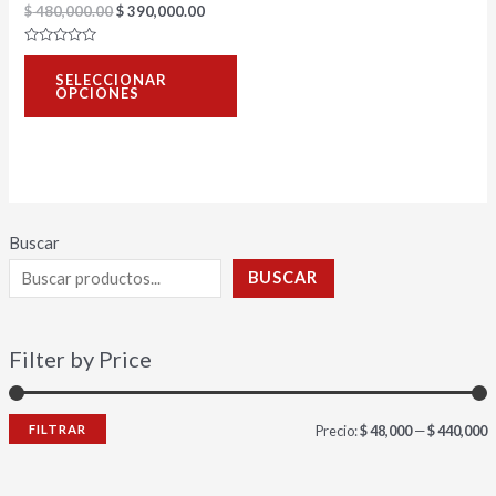
$
480,000.00
$
390,000.00
en
la
Valorado
con
página
SELECCIONAR
0
OPCIONES
de
de
5
producto
Buscar
BUSCAR
Filter by Price
FILTRAR
Precio:
$ 48,000
—
$ 440,000