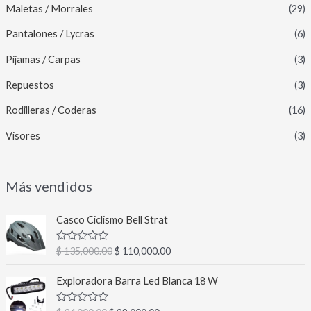
Maletas / Morrales
(29)
Pantalones / Lycras
(6)
Pijamas / Carpas
(3)
Repuestos
(3)
Rodilleras / Coderas
(16)
Visores
(3)
Más vendidos
E
E
Casco Ciclismo Bell Strat
l
l
p
p
V
$
135,000.00
$
110,000.00
r
r
a
l
e
e
E
E
o
Exploradora Barra Led Blanca 18 W
c
c
l
l
r
a
i
i
p
p
d