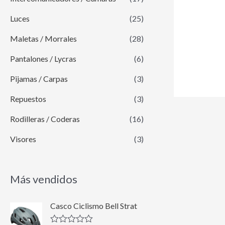
Luces
(25)
Maletas / Morrales
(28)
Pantalones / Lycras
(6)
Pijamas / Carpas
(3)
Repuestos
(3)
Rodilleras / Coderas
(16)
Visores
(3)
Más vendidos
E
E
Casco Ciclismo Bell Strat
l
l
p
p