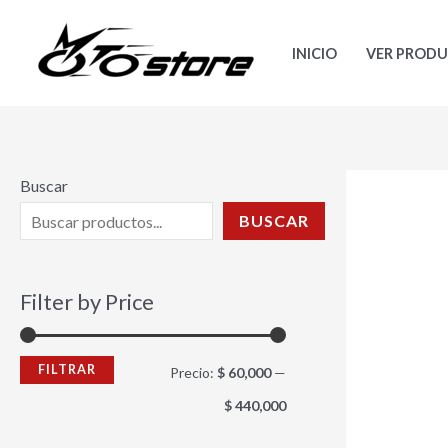
Ir
P
P
al
r
r
INICIO
VER PROD
contenido
e
e
c
c
i
i
o
o
Buscar
m
m
BUSCAR
í
á
n
x
Filter by Price
i
i
m
m
FILTRAR
Precio:
$ 60,000
—
o
o
$ 440,000