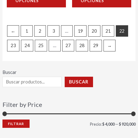
OPCIONES
OPCIONES
de
de
de
de
5
5
producto
pro
←
1
2
3
…
19
20
21
22
23
24
25
…
27
28
29
→
Buscar
BUSCAR
Filter by Price
FILTRAR
Precio:
$ 4,000
—
$ 920,000