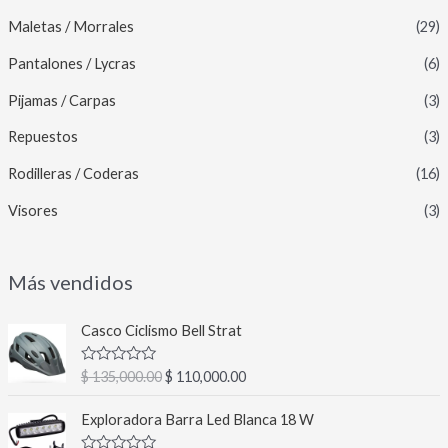
Maletas / Morrales
(29)
Pantalones / Lycras
(6)
Pijamas / Carpas
(3)
Repuestos
(3)
Rodilleras / Coderas
(16)
Visores
(3)
Más vendidos
E
E
Casco Ciclismo Bell Strat
l
l
p
p
V
$
135,000.00
$
110,000.00
r
r
a
l
e
e
E
E
o
Exploradora Barra Led Blanca 18 W
c
c
l
l
r
a
i
i