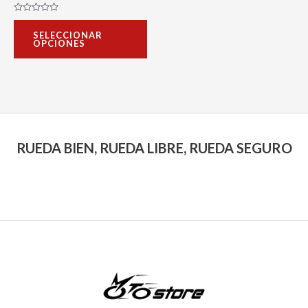
la
Valorado
con
página
SELECCIONAR
0
OPCIONES
de
de
5
producto
RUEDA BIEN, RUEDA LIBRE, RUEDA SEGURO