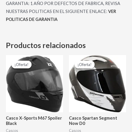
GARANTIA: 1 AÑO POR DEFECTOS DE FABRICA, REVISA
NUESTRAS POLITICAS EN EL SIGUIENTE ENLACE:
VER
POLITICAS DE GARANTIA
Productos relacionados
El
El
El
El
Este
Es
precio
precio
precio
precio
¡Oferta!
¡Oferta!
¡Oferta!
¡Oferta!
producto
pr
original
actual
original
actual
era:
es:
era:
es:
tiene
tie
$ 280,000.00.
$ 230,000.00.
$ 265,000.00.
$ 220,0
múltiples
múl
variantes.
var
Las
La
opciones
op
se
se
Casco X-Sports M67 Spoiler
Casco Spartan Segment
pueden
pu
Black
Now D0
elegir
ele
Cascos
Cascos