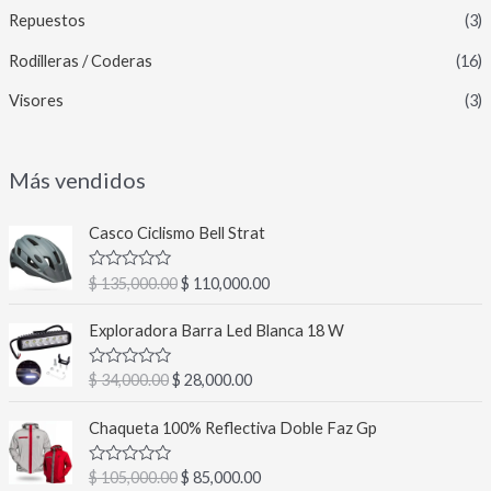
Repuestos
(3)
Rodilleras / Coderas
(16)
Visores
(3)
Más vendidos
E
E
Casco Ciclismo Bell Strat
l
l
p
p
V
$
135,000.00
$
110,000.00
r
r
a
l
e
e
E
E
o
Exploradora Barra Led Blanca 18 W
c
c
l
l
r
a
i
i
p
p
d
V
$
34,000.00
$
28,000.00
o
o
r
r
o
a
c
o
a
l
e
e
E
E
o
o
Chaqueta 100% Reflectiva Doble Faz Gp
r
c
c
c
n
l
l
r
0
i
t
a
i
i
p
p
d
d
g
u
V
$
105,000.00
$
85,000.00
o
o
e
r
r
o
a