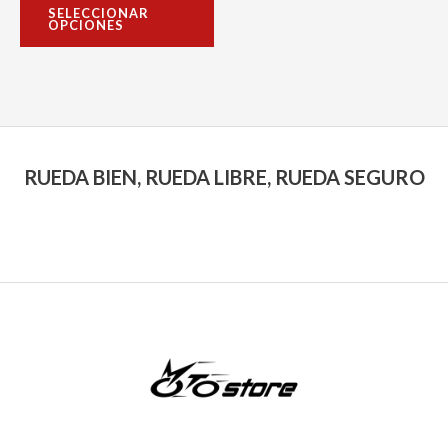
con
página
SELECCIONAR
0
OPCIONES
de
de
5
producto
RUEDA BIEN, RUEDA LIBRE, RUEDA SEGURO