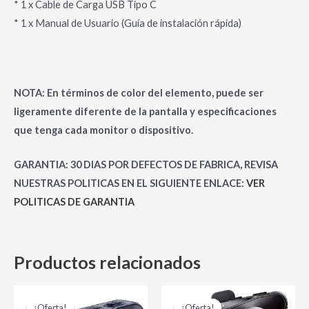
* 1 x Cable de Carga USB Tipo C
* 1 x Manual de Usuario (Guía de instalación rápida)
NOTA: En términos de color del elemento, puede ser
ligeramente diferente de la pantalla y especificaciones
que tenga cada monitor o dispositivo.
GARANTIA: 30 DIAS POR DEFECTOS DE FABRICA, REVISA
NUESTRAS POLITICAS EN EL SIGUIENTE ENLACE:
VER
POLITICAS DE GARANTIA
Productos relacionados
El
El
El
El
precio
precio
precio
precio
¡Oferta!
¡Oferta!
¡Oferta!
¡Oferta!