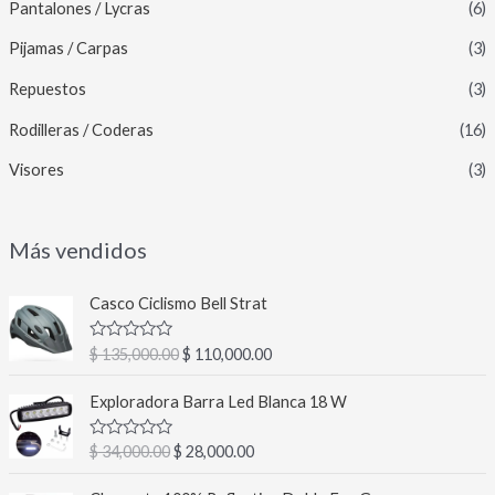
Pantalones / Lycras
(6)
Pijamas / Carpas
(3)
Repuestos
(3)
Rodilleras / Coderas
(16)
Visores
(3)
Más vendidos
E
E
Casco Ciclismo Bell Strat
l
l
p
p
V
$
135,000.00
$
110,000.00
r
r
a
l
e
e
E
E
o
Exploradora Barra Led Blanca 18 W
c
c
l
l
r
a
i
i
p
p
d
V
$
34,000.00
$
28,000.00
o
o
r
r
o
a
c
o
a
l
e
e
E
E
o