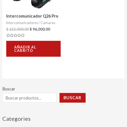
Intercomunicador Q26 Pro
Intercomunicadores / Camaras
$
122,000.00
$
96,000.00
Valorado
con
AÑADIR AL
0
CARRITO
de
5
Buscar
BUSCAR
Categories