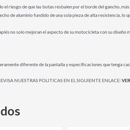
el riesgo de que las botas resbalen por el borde del gancho, más
echo de aluminio fundido de una sola pieza de alta resistencia, lo 
sapiés no solo mejoran el aspecto de su motocicleta con su diseño
eramente diferente de la pantalla y especificaciones que tenga cad
REVISA NUESTRAS POLITICAS EN EL SIGUIENTE ENLACE:
VER
ados
El
El
El
El