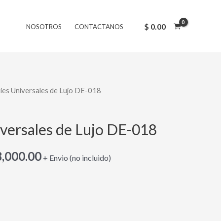
original
actual
era:
es:
$
0.00
NOSOTROS
CONTACTANOS
$ 24,000.00.
$ 18,000.00.
ies Universales de Lujo DE-018
El
cio
precio
iversales de Lujo DE-018
inal
actual
,000.00
es:
+ Envio (no incluido)
,000.00.
$ 18,000.00.