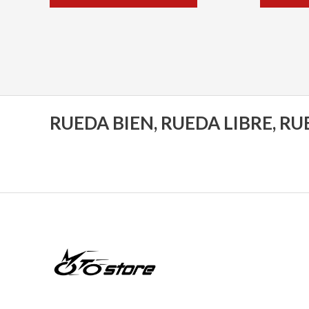
de
de
5
5
RUEDA BIEN, RUEDA LIBRE, R