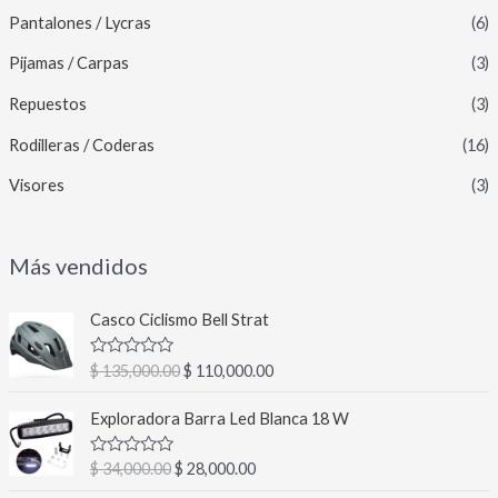
Pantalones / Lycras
(6)
Pijamas / Carpas
(3)
Repuestos
(3)
Rodilleras / Coderas
(16)
Visores
(3)
Más vendidos
E
E
Casco Ciclismo Bell Strat
l
l
p
p
V
$
135,000.00
$
110,000.00
r
r
a
l
e
e
E
E
o
Exploradora Barra Led Blanca 18 W
c
c
l
l
r
a
i
i
p
p
d
V
$
34,000.00
$
28,000.00
o
o
r
r
o
a
c
o
a