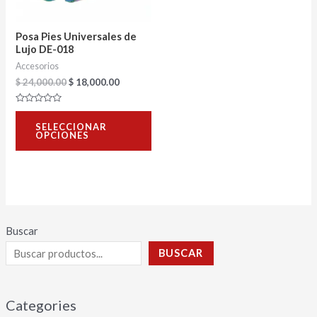
opciones
se
Posa Pies Universales de
pueden
Lujo DE-018
Accesorios
elegir
$
24,000.00
$
18,000.00
en
la
Valorado
con
página
SELECCIONAR
0
OPCIONES
de
de
5
producto
Buscar
BUSCAR
Categories