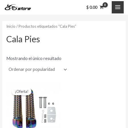
Ir
MAI
$
0.00
al
ME
contenido
Inicio
/ Productos etiquetados “Cala Pies”
Cala Pies
Mostrando el único resultado
El
El
Este
precio
precio
¡Oferta!
producto
original
actual
era:
es:
tiene
$ 24,000.00.
$ 18,000.00.
múltiples
variantes.
Las