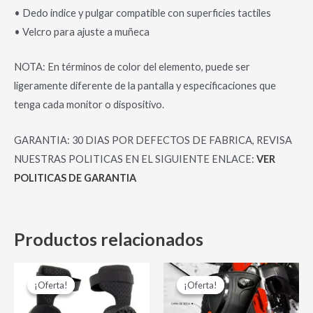
• Dedo indice y pulgar compatible con superficies tactiles
• Velcro para ajuste a muñeca
NOTA: En términos de color del elemento, puede ser
ligeramente diferente de la pantalla y especificaciones que
tenga cada monitor o dispositivo.
GARANTIA: 30 DIAS POR DEFECTOS DE FABRICA, REVISA
NUESTRAS POLITICAS EN EL SIGUIENTE ENLACE:
VER
POLITICAS DE GARANTIA
Productos relacionados
El
El
El
El
Este
Es
precio
precio
precio
precio
¡Oferta!
¡Oferta!
¡Oferta!
¡Oferta!
producto
pr
original
actual
original
actual
era:
es:
era:
es:
tiene
tie