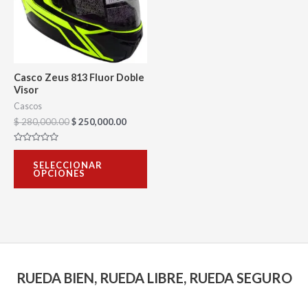
variantes.
Las
opciones
se
Casco Zeus 813 Fluor Doble
pueden
Visor
elegir
Cascos
$
280,000.00
$
250,000.00
en
la
Valorado
con
página
SELECCIONAR
0
OPCIONES
de
de
5
producto
RUEDA BIEN, RUEDA LIBRE, RUEDA SEGURO