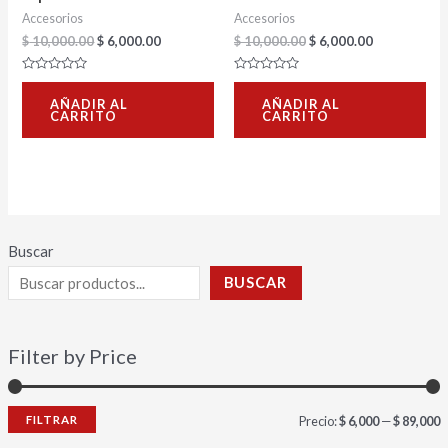
Accesorios
Accesorios
$
10,000.00
$
6,000.00
$
10,000.00
$
6,000.00
Valorado
Valorado
con
con
AÑADIR AL
AÑADIR AL
0
0
CARRITO
CARRITO
de
de
5
5
Buscar
BUSCAR
Filter by Price
FILTRAR
Precio:
$ 6,000
—
$ 89,000