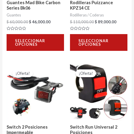
Guantes Mad Bike Carbon
Rodilleras Puizzance
pueden
pu
Series Bk06
KPZ14 CE
Guantes
Rodilleras / Coderas
elegir
ele
$
60,000.00
$
46,000.00
$
110,000.00
$
89,000.00
en
en
la
la
Valorado
Valorado
con
con
página
pág
SELECCIONAR
SELECCIONAR
0
0
OPCIONES
OPCIONES
de
de
de
de
5
5
producto
pro
El
El
El
El
precio
precio
precio
precio
¡Oferta!
¡Oferta!
original
actual
original
actual
era:
es:
era:
es:
$ 10,000.00.
$ 6,000.00.
$ 10,000.00.
$ 6,000.00.
Switch 2 Posiciones
Switch Run Universal 2
Impermeable
Posiciones