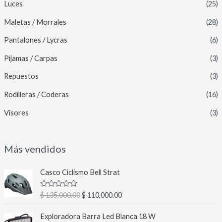
Luces
(25)
Maletas / Morrales
(28)
Pantalones / Lycras
(6)
Pijamas / Carpas
(3)
Repuestos
(3)
Rodilleras / Coderas
(16)
Visores
(3)
Más vendidos
E
E
Casco Ciclismo Bell Strat
l
l
p
p
V
$
135,000.00
$
110,000.00
r
r
a
l
e
e
E
E
o
Exploradora Barra Led Blanca 18 W
c
c
l
l
r