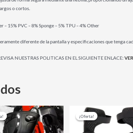
argos o cortos.
ber – 15% PVC – 8% Sponge – 5% TPU – 4% Other
eramente diferente de la pantalla y especificaciones que tenga cad
REVISA NUESTRAS POLITICAS EN EL SIGUIENTE ENLACE:
VER
ados
El
El
El
El
Este
precio
precio
precio
precio
a!
a!
¡Oferta!
¡Oferta!
producto
original
actual
original
actual
era:
es:
era:
es:
tiene
$ 56,000.00.
$ 48,000.00.
$ 220,000.00.
$ 185,0