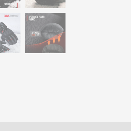
s (0)