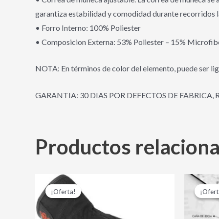
garantiza estabilidad y comodidad durante recorridos l
• Forro Interno: 100% Poliester
• Composicion Externa: 53% Poliester – 15% Microfi
NOTA: En términos de color del elemento, puede ser lig
GARANTIA: 30 DIAS POR DEFECTOS DE FABRICA, 
Productos relacion
El
El
Este
precio
precio
¡Oferta!
¡Oferta!
¡Ofert
¡Ofert
producto
original
actual
era:
es:
tiene
$ 70,000.00.
$ 60,000.00.