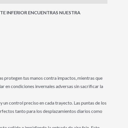
RTE INFERIOR ENCUENTRAS NUESTRA
lmas protegen tus manos contra impactos, mientras que
 en condiciones invernales adversas sin sacrificar la
 un control preciso en cada trayecto. Las puntas de los
perfectos tanto para los desplazamientos diarios como
te ceñido e impidiendo la entrada de aire frío. Esto