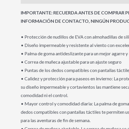
IMPORTANTE: RECUERDA ANTES DE COMPRAR PR
INFORMACIÓN DE CONTACTO, NINGÚN PRODUCT
• Protección de nudillos de EVA con almohadillas de si
• Diseño impermeable y resistente al viento con excele
• Palma de goma antideslizante para un mejor agarre y
• Correa de muñeca ajustable para un ajuste seguro
• Puntas de los dedos compatibles con pantallas tácti
• Calidez y protección para paseos en invierno: La prot
su diseño impermeable y cortavientos las mantiene seca
comodidad ni el control.
• Mayor control y comodidad diaria: La palma de goma a
dedos compatibles con pantallas táctiles te permiten us
para las aventuras de fin de semana.
• Correa de muñeca ajustable. La correa de muñeca se aj