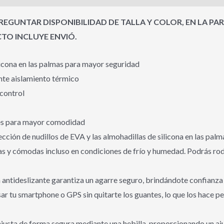
EGUNTAR DISPONIBILIDAD DE TALLA Y COLOR, EN LA PA
O INCLUYE ENVIÓ.
licona en las palmas para mayor seguridad
nte aislamiento térmico
 control
les para mayor comodidad
ección de nudillos de EVA y las almohadillas de silicona en las pa
s y cómodas incluso en condiciones de frío y humedad. Podrás rodar
ntideslizante garantiza un agarre seguro, brindándote confianza y
ar tu smartphone o GPS sin quitarte los guantes, lo que los hace 
usta de forma segura mediante una hebilla, proporcionando un ajus