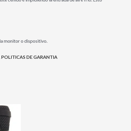
a monitor o dispositivo.
 POLITICAS DE GARANTIA
Este
producto
tiene
00.00.