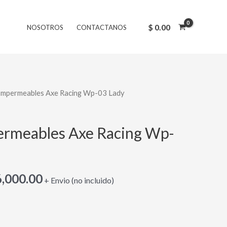
original
actual
era:
es:
$
0.00
NOSOTROS
CONTACTANOS
$ 95,000.00.
$ 76,000.00.
Impermeables Axe Racing Wp-03 Lady
El
cio
precio
ermeables Axe Racing Wp-
inal
actual
es:
,000.00
+ Envio (no incluido)
,000.00.
$ 76,000.00.