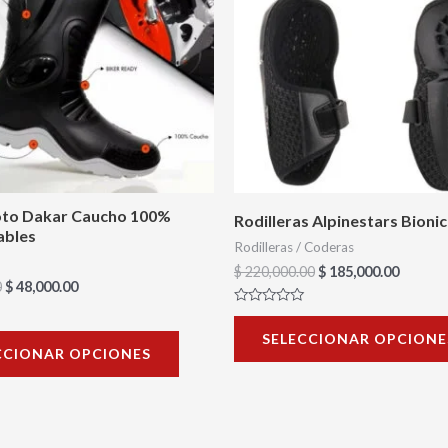
múltiples
variantes.
Las
opciones
se
pueden
elegir
en
to Dakar Caucho 100%
Rodilleras Alpinestars Bionic
ables
la
Rodilleras / Coderas
página
$
220,000.00
$
185,000.00
0
$
48,000.00
de
Valorado
producto
con
SELECCIONAR OPCIONE
0
CCIONAR OPCIONES
de
5