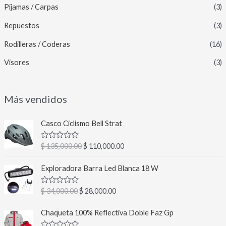
Pijamas / Carpas
(3)
Repuestos
(3)
Rodilleras / Coderas
(16)
Visores
(3)
Más vendidos
E
E
Casco Ciclismo Bell Strat
l
l
p
p
V
$
135,000.00
$
110,000.00
r
r
a
l
e
e
E
E
o
Exploradora Barra Led Blanca 18 W
c
c
l
l
r
a
i
i
p
p
d
V
$
34,000.00
$
28,000.00
o
o
r
r
o
a
c
o
a
l
e
e
E
E
o
o
Chaqueta 100% Reflectiva Doble Faz Gp
r
c
c
c
n
l
l
r
0
i
t
a