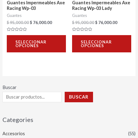
Guantes Impermeables Axe
Guantes Impermeables Axe
pueden
pu
Racing Wp-03
Racing Wp-03 Lady
Guantes
Guantes
elegir
ele
$
95,000.00
$
76,000.00
$
95,000.00
$
76,000.00
en
en
la
la
Valorado
Valorado
con
con
página
pág
SELECCIONAR
SELECCIONAR
0
0
OPCIONES
OPCIONES
de
de
de
de
5
5
producto
pro
Buscar
BUSCAR
Categories
Accesorios
(55)