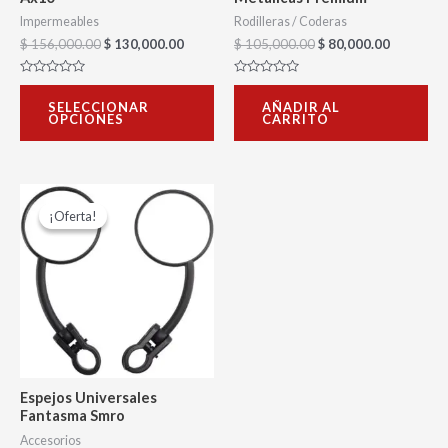
elegir
Impermeables
Rodilleras / Coderas
$
156,000.00
$
130,000.00
$
105,000.00
$
80,000.00
en
la
Valorado
Valorado
con
con
página
SELECCIONAR
AÑADIR AL
0
0
OPCIONES
CARRITO
de
de
de
5
5
producto
El
El
precio
precio
¡Oferta!
¡Oferta!
original
actual
era:
es:
$ 24,000.00.
$ 16,000.00.
Espejos Universales
Fantasma Smro
Accesorios