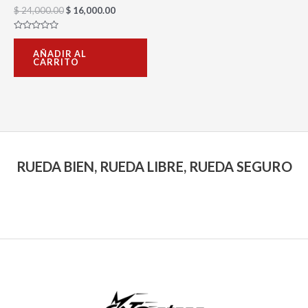
$
24,000.00
$
16,000.00
Valorado
con
AÑADIR AL
0
CARRITO
de
5
RUEDA BIEN, RUEDA LIBRE, RUEDA SEGURO