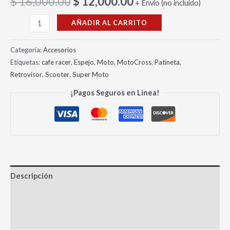
$
16,000.00
$
12,000.00
+ Envio (no incluido)
AÑADIR AL CARRITO
Categoría:
Accesorios
Etiquetas:
cafe racer
,
Espejo
,
Moto
,
MotoCross
,
Patineta
,
Retrovisor
,
Scooter
,
Super Moto
¡Pagos Seguros en Linea!
Descripción
Información adicional
Valoraciones (0)