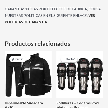
GARANTIA: 30 DIAS POR DEFECTOS DE FABRICA, REVISA
NUESTRAS POLITICAS EN EL SIGUIENTE ENLACE:
VER
POLITICAS DE GARANTIA
Productos relacionados
El
El
El
El
Este
precio
precio
precio
precio
¡Oferta!
¡Oferta!
¡Oferta!
¡Oferta!
producto
original
actual
original
actual
era:
es:
era:
es:
tiene
$ 156,000.00.
$ 130,000.00.
$ 105,000.00.
$ 80,000.
múltiples
variantes.
Las
opciones
se
Impermeable Sudadera
Rodilleras + Coderas Prox
pueden
Ax10
Metalicas Premium