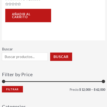
Valorado
con
AÑADIR AL
0
CARRITO
de
5
Buscar
BUSCAR
Filter by Price
FILTRAR
Precio:
$ 12,000
—
$ 62,000
Categories