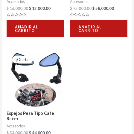
Accesorios
Accesorios
$
16,000.00
$
12,000.00
$
75,000.00
$
58,000.00
Valorado
Valorado
con
con
AÑADIR AL
AÑADIR AL
0
0
CARRITO
CARRITO
de
de
5
5
El
El
precio
precio
¡Oferta!
original
actual
era:
es:
$ 53,000.00.
$ 44,000.00.
Espejos Pesa Tipo Cafe
Racer
Accesorios
$
53,000.00
$
44,000.00