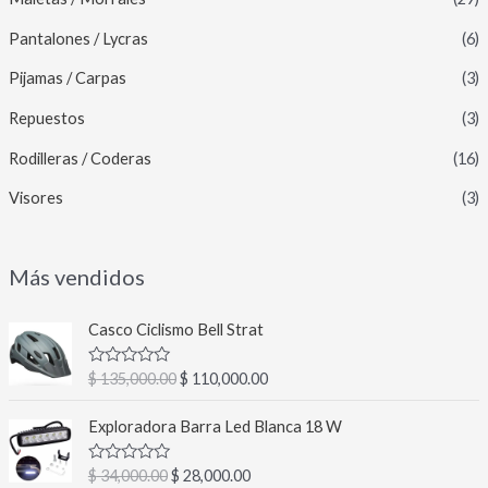
Pantalones / Lycras
(6)
Pijamas / Carpas
(3)
Repuestos
(3)
Rodilleras / Coderas
(16)
Visores
(3)
Más vendidos
E
E
Casco Ciclismo Bell Strat
l
l
p
p
V
$
135,000.00
$
110,000.00
r
r
a
l
e
e
E
E
o
Exploradora Barra Led Blanca 18 W
c
c
l
l
r
a
i
i
p
p
d
V
$
34,000.00
$
28,000.00
o
o
r
r
o