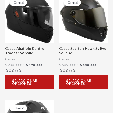
precio
precio
precio
precio
¡Oferta!
¡Oferta!
¡Oferta!
¡Oferta!
producto
pr
original
actual
original
actual
era:
es:
era:
es:
tiene
tie
$ 230,000.00.
$ 190,000.00.
$ 505,000.00.
$ 440,0
múltiples
múl
variantes.
var
Las
La
opciones
op
se
se
Casco Abatible Kontrol
Casco Spartan Hawk Sv Evo
pueden
pu
Trooper Sv Solid
Solid A1
elegir
ele
Cascos
Cascos
$
230,000.00
$
190,000.00
$
505,000.00
$
440,000.00
en
en
la
la
Valorado
Valorado
con
con
página
pá
SELECCIONAR
SELECCIONAR
0
0
OPCIONES
OPCIONES
de
de
de
de
5
5
producto
pr
El
El
Este
precio
precio
¡Oferta!
¡Oferta!
producto
original
actual