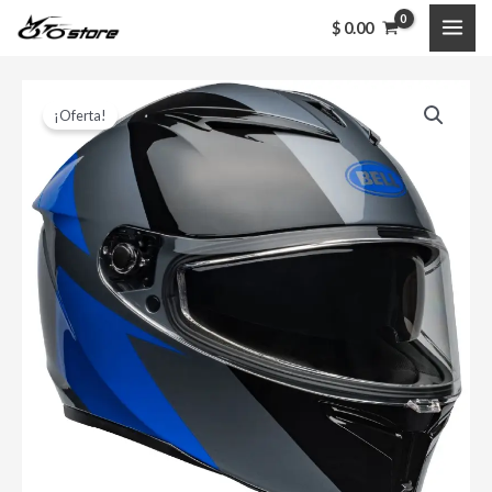
Ir
MAI
$
0.00
al
ME
contenido
Casco
El
El
¡Oferta!
Bell
precio
precio
Lithium
Shear
original
actual
Gloss
era:
es:
Blue
$ 799,000.00.
$ 690,000.00.
cantidad