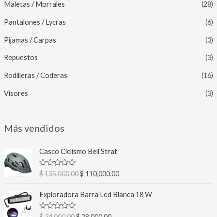
Maletas / Morrales
(28)
Pantalones / Lycras
(6)
Pijamas / Carpas
(3)
Repuestos
(3)
Rodilleras / Coderas
(16)
Visores
(3)
Más vendidos
E
E
Casco Ciclismo Bell Strat
l
l
p
p
V
$
135,000.00
$
110,000.00
r
r
a
l
e
e
E
E
o
Exploradora Barra Led Blanca 18 W
c
c
l
l
r
a
i
i
p
p
d
V
$
34,000.00
$
28,000.00