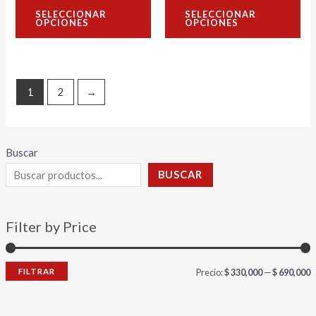
con
con
página
pág
SELECCIONAR
SELECCIONAR
0
0
OPCIONES
OPCIONES
de
de
de
de
5
5
producto
pro
1
2
→
Buscar
BUSCAR
Filter by Price
FILTRAR
Precio:
$ 330,000
—
$ 690,000