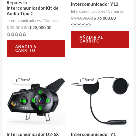
Repuesto
Intercomunicador Y12
Intercomunicador Kit de
Intercomunicadores / Camaras
Audio Tipo C
$
94,000.00
$
76,000.00
Intercomunicadores / Camaras
$
35,000.00
$
28,000.00
Valorado
con
AÑADIR AL
0
Valorado
CARRITO
de
con
5
AÑADIR AL
0
CARRITO
de
5
El
El
El
El
precio
precio
precio
precio
¡Oferta!
¡Oferta!
original
actual
original
actual
era:
es:
era:
es:
$ 172,000.00.
$ 140,000.00.
$ 59,000.00.
$ 46,000.0
Intercomunicador D2-6X
Intercomunicador Y1