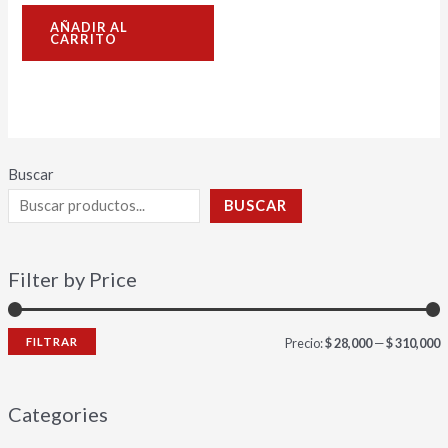
Valorado
con
AÑADIR AL
0
CARRITO
de
5
Buscar
BUSCAR
Filter by Price
FILTRAR
Precio:
$ 28,000
—
$ 310,000
Categories