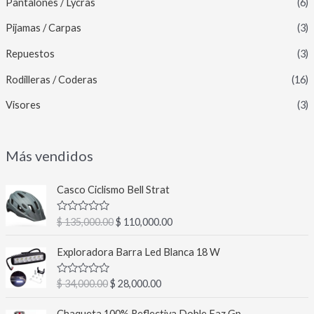
Pantalones / Lycras
(6)
Pijamas / Carpas
(3)
Repuestos
(3)
Rodilleras / Coderas
(16)
Visores
(3)
Más vendidos
E
E
Casco Ciclismo Bell Strat
l
l
p
p
V
$
135,000.00
$
110,000.00
r
r
a
l
e
e
E
E
o
Exploradora Barra Led Blanca 18 W
c
c
l
l
r
a
i
i
p
p
d
V
$
34,000.00
$
28,000.00
o
o
r
r
o
a
c
o
a
l
e
e
E
E
o
o
Chaqueta 100% Reflectiva Doble Faz Gp