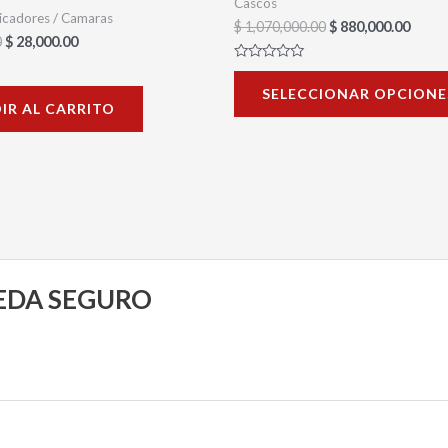
Cascos
icadores / Camaras
$
1,070,000.00
$
880,000.00
0
$
28,000.00
Valorado
con
SELECCIONAR OPCIONE
0
IR AL CARRITO
de
5
UEDA SEGURO