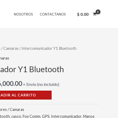
inal
actual
Bluetooth
es:
cantidad
$
0.00
NOSOTROS
CONTACTANOS
,000.00.
$ 46,000.00.
 / Camaras
/ Intercomunicador Y1 Bluetooth
El
maras
cio
precio
ador Y1 Bluetooth
inal
actual
,000.00
es:
+ Envio (no incluido)
ADIR AL CARRITO
,000.00.
$ 46,000.00.
ores / Camaras
etooth
,
casco
,
Fox Comm
,
GPS
,
Intercomunicador
,
Manos