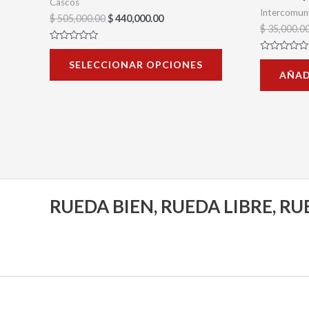
Cascos
Intercomun
página
$
505,000.00
$
440,000.00
$
35,000.0
de
Valorado
producto
con
Valorado
SELECCIONAR OPCIONES
0
con
AÑAD
de
0
5
de
5
RUEDA BIEN, RUEDA LIBRE, R