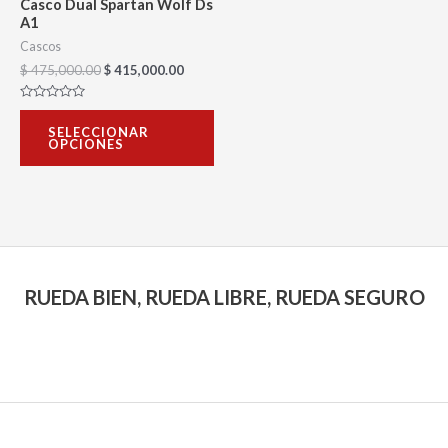
Casco Dual Spartan Wolf Ds
pueden
A1
elegir
Cascos
$
475,000.00
$
415,000.00
en
la
Valorado
con
página
SELECCIONAR
0
OPCIONES
de
de
5
producto
RUEDA BIEN, RUEDA LIBRE, RUEDA SEGURO