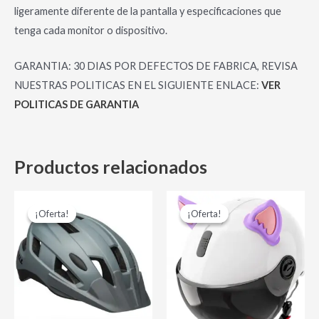
ligeramente diferente de la pantalla y especificaciones que
tenga cada monitor o dispositivo.
GARANTIA: 30 DIAS POR DEFECTOS DE FABRICA, REVISA
NUESTRAS POLITICAS EN EL SIGUIENTE ENLACE:
VER
POLITICAS DE GARANTIA
Productos relacionados
El
El
El
El
Este
Es
precio
precio
precio
precio
¡Oferta!
¡Oferta!
¡Oferta!
¡Oferta!
producto
pr
original
actual
original
actual
era:
es:
era:
es:
tiene
tie
$ 135,000.00.
$ 110,000.00.
$ 15,000.00.
$ 8,000.00.
múltiples
múl
variantes.
var
Las
La
opciones
op