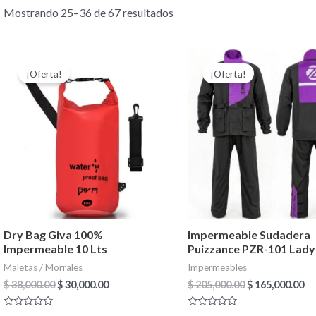
Mostrando 25–36 de 67 resultados
El
El
El
El
Este
precio
precio
precio
pr
¡Oferta!
¡Oferta!
producto
original
actual
original
ac
era:
es:
era:
es
tiene
$ 38,000.00.
$ 30,000.00.
$ 205,000.00.
$ 
múltiples
variantes.
Las
opciones
se
pueden
Dry Bag Giva 100%
Impermeable Sudadera
elegir
Impermeable 10 Lts
Puizzance PZR-101 Lady
en
Maletas / Morrales
Impermeables
la
$
38,000.00
$
30,000.00
$
205,000.00
$
165,000.00
página
Valorado
Valorado