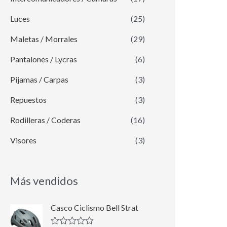
Luces
(25)
Maletas / Morrales
(29)
Pantalones / Lycras
(6)
Pijamas / Carpas
(3)
Repuestos
(3)
Rodilleras / Coderas
(16)
Visores
(3)
Más vendidos
E
E
Casco Ciclismo Bell Strat
l
l
p
p