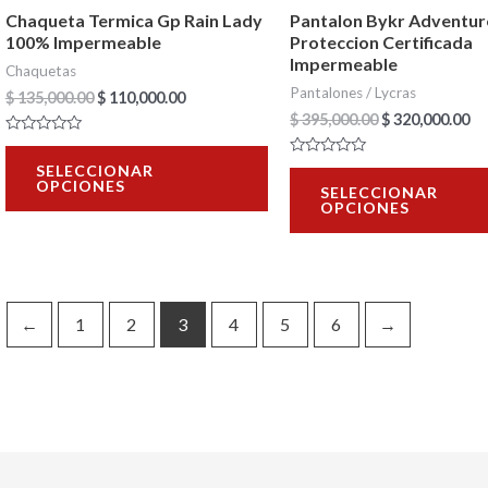
pueden
Chaqueta Termica Gp Rain Lady
Pantalon Bykr Adventur
elegir
100% Impermeable
Proteccion Certificada
en
Impermeable
Chaquetas
Pantalones / Lycras
la
$
135,000.00
$
110,000.00
$
395,000.00
$
320,000.00
página
Valorado
de
con
Valorado
SELECCIONAR
0
con
OPCIONES
de
producto
SELECCIONAR
0
5
OPCIONES
de
5
←
1
2
3
4
5
6
→