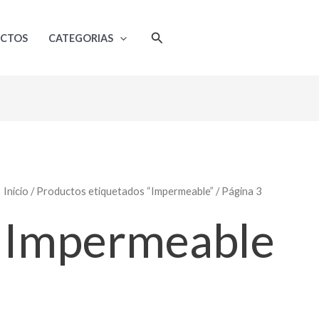
Ordenado
por
popularidad
Buscar
UCTOS
CATEGORIAS
Inicio
/
Productos etiquetados “Impermeable”
/ Página 3
Impermeable