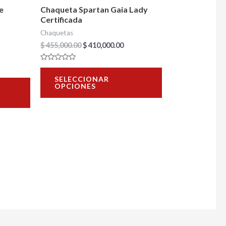
pueden
pueden
e
Chaqueta Spartan Gaia Lady
elegir
elegir
Certificada
en
en
Chaquetas
la
la
$
455,000.00
$
410,000.00
página
página
Valorado
de
de
con
SELECCIONAR
0
OPCIONES
de
producto
producto
5