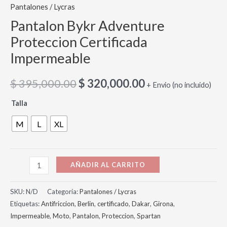
Pantalones / Lycras
Pantalon Bykr Adventure
Proteccion Certificada
Impermeable
$
395,000.00
$
320,000.00
+ Envio (no incluido)
Talla
M
L
XL
AÑADIR AL CARRITO
SKU:
N/D
Categoría:
Pantalones / Lycras
Etiquetas:
Antifriccion
,
Berlin
,
certificado
,
Dakar
,
Girona
,
Impermeable
,
Moto
,
Pantalon
,
Proteccion
,
Spartan