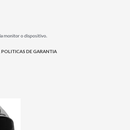
a monitor o dispositivo.
 POLITICAS DE GARANTIA
Este
producto
tiene
00.00.
múltiples