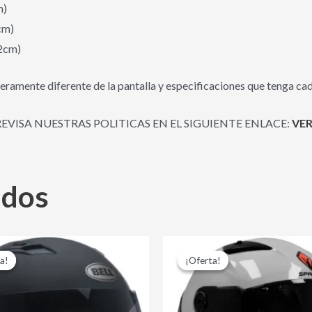
m)
cm)
12cm)
eramente diferente de la pantalla y especificaciones que tenga cad
REVISA NUESTRAS POLITICAS EN EL SIGUIENTE ENLACE:
VER
ados
El
El
El
El
Este
precio
precio
precio
precio
a!
a!
¡Oferta!
¡Oferta!
producto
original
actual
original
actual
era:
es:
era:
es:
tiene
$ 599,000.00.
$ 489,000.00.
$ 395,000.00.
$ 350,0
múltiples