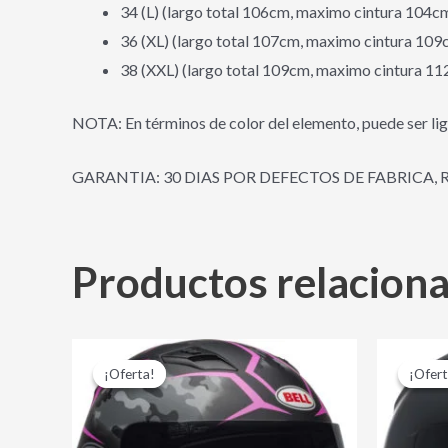
34 (L) (largo total 106cm, maximo cintura 104c
36 (XL) (largo total 107cm, maximo cintura 109
38 (XXL) (largo total 109cm, maximo cintura 1
NOTA: En términos de color del elemento, puede ser lig
GARANTIA: 30 DIAS POR DEFECTOS DE FABRICA, 
Productos relacion
El
El
Este
precio
precio
¡Oferta!
¡Oferta!
¡Ofert
¡Ofert
producto
original
actual
era:
es:
tiene
$ 599,000.00.
$ 489,000.00.
múltiples