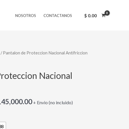
original
actual
era:
es:
$
0.00
NOSOTROS
CONTACTANOS
$ 180,000.00.
$ 145,000.00.
/ Pantalon de Proteccion Nacional Antifriccion
El
ecio
precio
Proteccion Nacional
iginal
actual
:
es:
45,000.00
+ Envio (no incluido)
180,000.00.
$ 145,000.00.
38