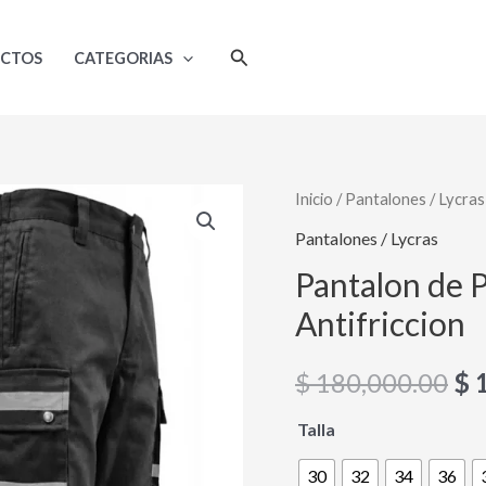
Buscar
UCTOS
CATEGORIAS
Pantalon
Inicio
/
Pantalones / Lycras
El
de
Pantalones / Lycras
pr
Proteccion
Pantalon de 
Nacional
or
Antifriccion
Antifriccion
era
cantidad
$
180,000.00
$
1
$ 
Talla
30
32
34
36