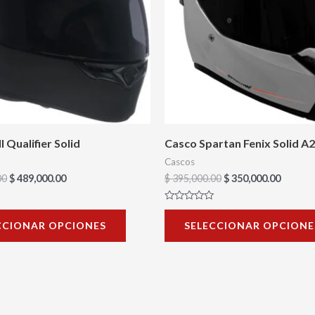
variantes.
Las
opciones
se
pueden
elegir
en
l Qualifier Solid
Casco Spartan Fenix Solid A2
la
Cascos
página
00
$
489,000.00
$
395,000.00
$
350,000.00
de
Valorado
producto
con
CCIONAR OPCIONES
SELECCIONAR OPCIONE
0
de
5