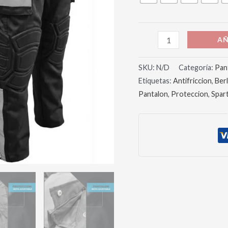
AÑ
SKU:
N/D
Categoría:
Pan
Etiquetas:
Antifriccion
,
Berl
Pantalon
,
Proteccion
,
Spar