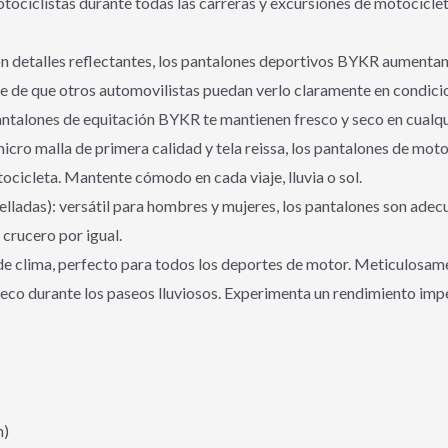
tociclistas durante todas las carreras y excursiones de motocicl
con detalles reflectantes, los pantalones deportivos BYKR aumentan 
e de que otros automovilistas puedan verlo claramente en condici
antalones de equitación BYKR te mantienen fresco y seco en cualqui
icro malla de primera calidad y tela reissa, los pantalones de mot
ocicleta. Mantente cómodo en cada viaje, lluvia o sol.
ladas): versátil para hombres y mujeres, los pantalones son adec
 crucero por igual.
e clima, perfecto para todos los deportes de motor. Meticulosame
 seco durante los paseos lluviosos. Experimenta un rendimiento i
m)