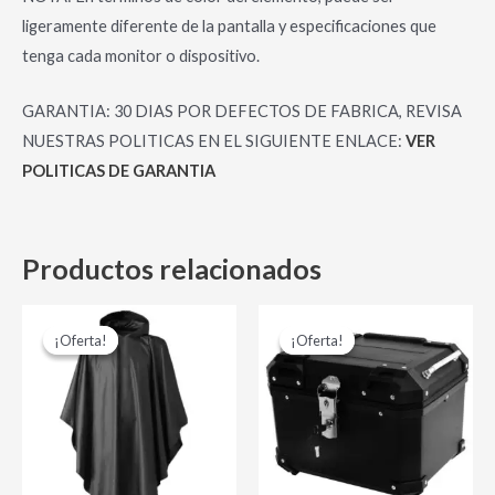
ligeramente diferente de la pantalla y especificaciones que
tenga cada monitor o dispositivo.
GARANTIA: 30 DIAS POR DEFECTOS DE FABRICA, REVISA
NUESTRAS POLITICAS EN EL SIGUIENTE ENLACE:
VER
POLITICAS DE GARANTIA
Productos relacionados
El
El
El
El
precio
precio
precio
precio
¡Oferta!
¡Oferta!
¡Oferta!
¡Oferta!
original
actual
original
actual
era:
es:
era:
es:
$ 30,000.00.
$ 24,000.00.
$ 349,000.00.
$ 299,0