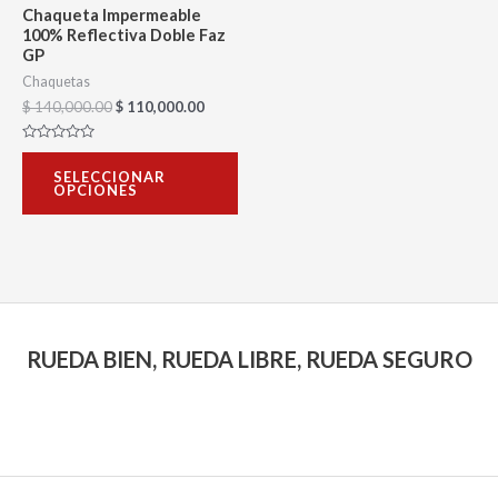
se
Chaqueta Impermeable
pueden
100% Reflectiva Doble Faz
GP
elegir
Chaquetas
en
$
140,000.00
$
110,000.00
la
página
Valorado
con
SELECCIONAR
0
de
OPCIONES
de
5
producto
RUEDA BIEN, RUEDA LIBRE, RUEDA SEGURO