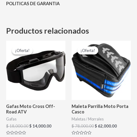
POLITICAS DE GARANTIA
Productos relacionados
El
El
El
El
Es
precio
precio
precio
precio
¡Oferta!
¡Oferta!
¡Oferta!
¡Oferta!
pr
original
actual
original
actual
era:
es:
era:
es:
tie
$ 18,000.00.
$ 14,000.00.
$ 78,000.00.
$ 62,000.0
múl
var
La
op
se
Gafas Moto Cross Off-
Maleta Parrilla Moto Porta
pu
Road ATV
Casco
ele
Gafas
Maletas / Morrales
$
18,000.00
$
14,000.00
$
78,000.00
$
62,000.00
en
la