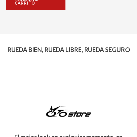
CARRITO
de
5
RUEDA BIEN, RUEDA LIBRE, RUEDA SEGURO
El mejor look en cualquier momento, en