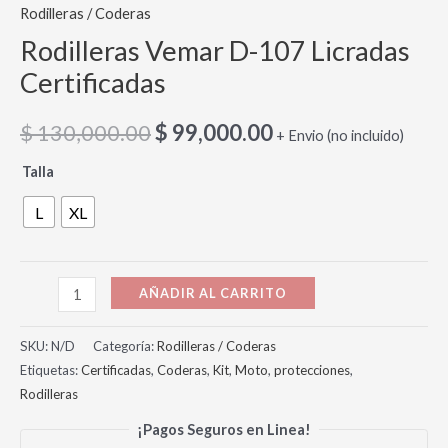
Rodilleras / Coderas
Rodilleras Vemar D-107 Licradas
Certificadas
$
130,000.00
$
99,000.00
+ Envio (no incluido)
Talla
L
XL
AÑADIR AL CARRITO
SKU:
N/D
Categoría:
Rodilleras / Coderas
Etiquetas:
Certificadas
,
Coderas
,
Kit
,
Moto
,
protecciones
,
Rodilleras
¡Pagos Seguros en Linea!