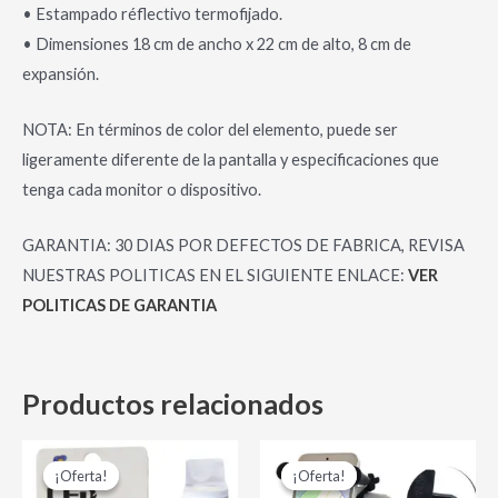
• Estampado réflectivo termofijado.
• Dimensiones 18 cm de ancho x 22 cm de alto, 8 cm de
expansión.
NOTA: En términos de color del elemento, puede ser
ligeramente diferente de la pantalla y especificaciones que
tenga cada monitor o dispositivo.
GARANTIA: 30 DIAS POR DEFECTOS DE FABRICA, REVISA
NUESTRAS POLITICAS EN EL SIGUIENTE ENLACE:
VER
POLITICAS DE GARANTIA
Productos relacionados
El
El
El
El
precio
precio
precio
precio
¡Oferta!
¡Oferta!
¡Oferta!
¡Oferta!
original
actual
original
actual