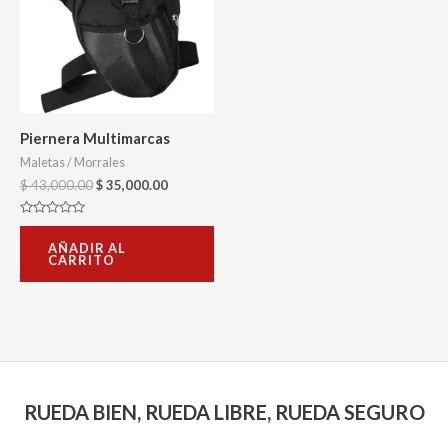
Piernera Multimarcas
Maletas / Morrales
$
43,000.00
$
35,000.00
Valorado
con
AÑADIR AL
0
CARRITO
de
5
RUEDA BIEN, RUEDA LIBRE, RUEDA SEGURO