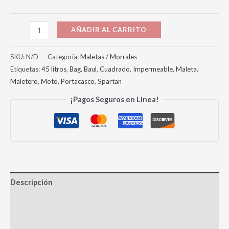
AÑADIR AL CARRITO
SKU:
N/D
Categoría:
Maletas / Morrales
Etiquetas:
45 litros
,
Bag
,
Baul
,
Cuadrado
,
Impermeable
,
Maleta
,
Maletero
,
Moto
,
Portacasco
,
Spartan
¡Pagos Seguros en Linea!
Descripción
Información adicional
Valoraciones (0)