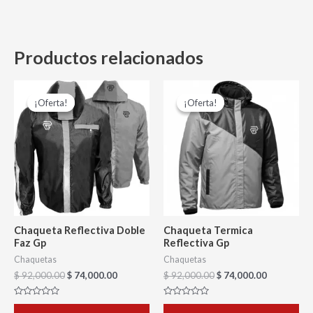
Productos relacionados
El
El
El
El
Este
Es
precio
precio
precio
precio
¡Oferta!
¡Oferta!
¡Oferta!
¡Oferta!
producto
pr
original
actual
original
actual
era:
es:
era:
es:
tiene
tie
$ 92,000.00.
$ 74,000.00.
$ 92,000.00.
$ 74,000.0
múltiples
múl
variantes.
var
Las
La
opciones
op
se
se
Chaqueta Reflectiva Doble
Chaqueta Termica
pueden
pu
Faz Gp
Reflectiva Gp
elegir
ele
Chaquetas
Chaquetas
$
92,000.00
$
74,000.00
$
92,000.00
$
74,000.00
en
en
la
la
Valorado
Valorado
con
con