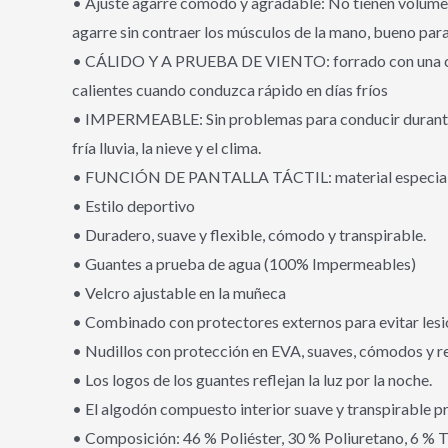
• Ajuste agarre cómodo y agradable: No tienen volumen 
agarre sin contraer los músculos de la mano, bueno par
• CÁLIDO Y A PRUEBA DE VIENTO: forrado con una capa 
calientes cuando conduzca rápido en días fríos
• IMPERMEABLE: Sin problemas para conducir durante var
fría lluvia, la nieve y el clima.
• FUNCIÓN DE PANTALLA TÁCTIL: material especial incorp
• Estilo deportivo
• Duradero, suave y flexible, cómodo y transpirable.
• Guantes a prueba de agua (100% Impermeables)
• Velcro ajustable en la muñeca
• Combinado con protectores externos para evitar lesi
• Nudillos con protección en EVA, suaves, cómodos y r
• Los logos de los guantes reflejan la luz por la noche.
• El algodón compuesto interior suave y transpirable 
• Composición: 46 % Poliéster, 30 % Poliuretano, 6 %