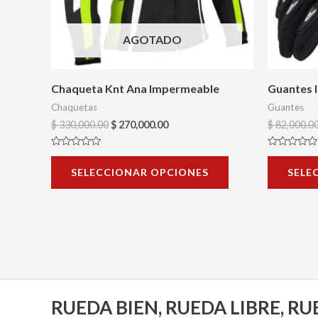
se
AGOTADO
pueden
elegir
en
Chaqueta Knt Ana Impermeable
Guantes 
la
Chaquetas
Guantes
página
$
330,000.00
$
270,000.00
$
82,000.0
de
Valorado
Valorado
producto
con
con
SELECCIONAR OPCIONES
SELE
0
0
de
de
5
5
RUEDA BIEN, RUEDA LIBRE, R