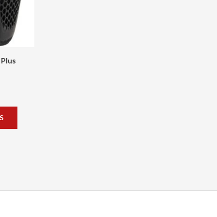
se
pueden
elegir
en
 Plus
la
página
de
producto
S