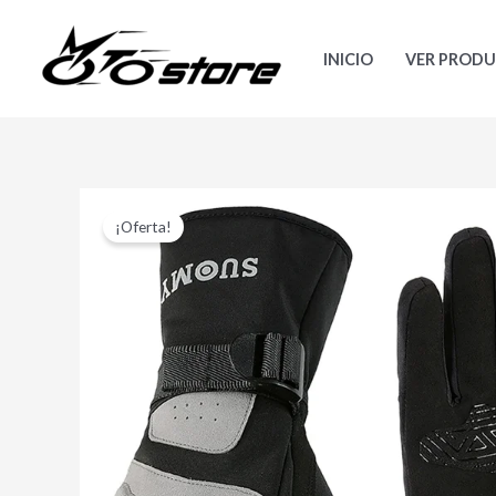
Ir
al
INICIO
VER PROD
contenido
¡Oferta!