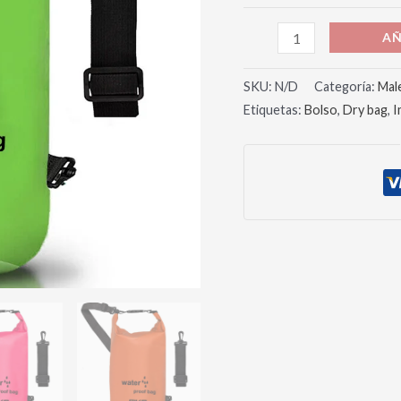
AÑ
SKU:
N/D
Categoría:
Mal
Etiquetas:
Bolso
,
Dry bag
,
I