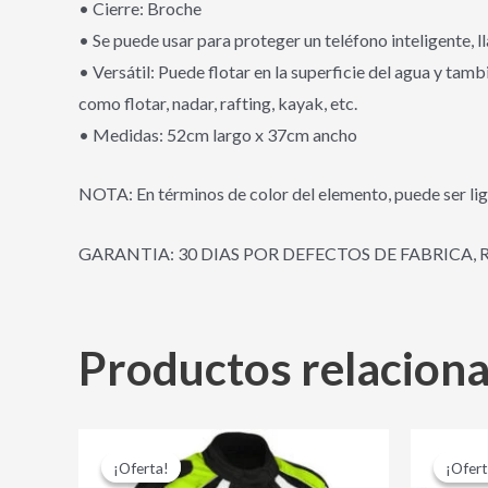
• Cierre: Broche
• Se puede usar para proteger un teléfono inteligente, l
• Versátil: Puede flotar en la superficie del agua y ta
como flotar, nadar, rafting, kayak, etc.
• Medidas: 52cm largo x 37cm ancho
NOTA: En términos de color del elemento, puede ser lig
GARANTIA: 30 DIAS POR DEFECTOS DE FABRICA, 
Productos relacion
El
El
Este
precio
precio
¡Oferta!
¡Oferta!
¡Ofert
¡Ofert
producto
original
actual