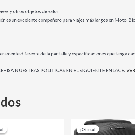
laves y otros objetos de valor
mbién es un excelente compañero para viajes más largos en Moto, Bic
eramente diferente de la pantalla y especificaciones que tenga cad
REVISA NUESTRAS POLITICAS EN EL SIGUIENTE ENLACE:
VER
ados
El
El
El
El
precio
precio
precio
precio
a!
a!
¡Oferta!
¡Oferta!
original
actual
original
actual