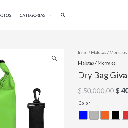
Buscar
UCTOS
CATEGORIAS
Dry
Inicio
/
Maletas / Morrales
El
Bag
Maletas / Morrales
pre
Giva
Dry Bag Giva
100%
orig
Impermeable
$
50,000.00
$
40
era:
20
Lts
Color
$ 50
cantidad