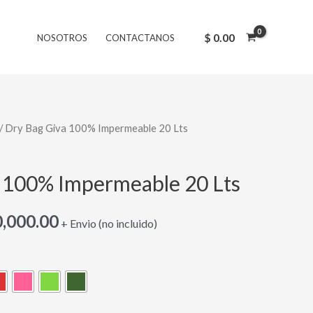
original
actual
era:
es:
$
0.00
NOSOTROS
CONTACTANOS
$ 50,000.00.
$ 40,000.00.
/ Dry Bag Giva 100% Impermeable 20 Lts
El
cio
precio
 100% Impermeable 20 Lts
inal
actual
,000.00
es:
+ Envio (no incluido)
,000.00.
$ 40,000.00.