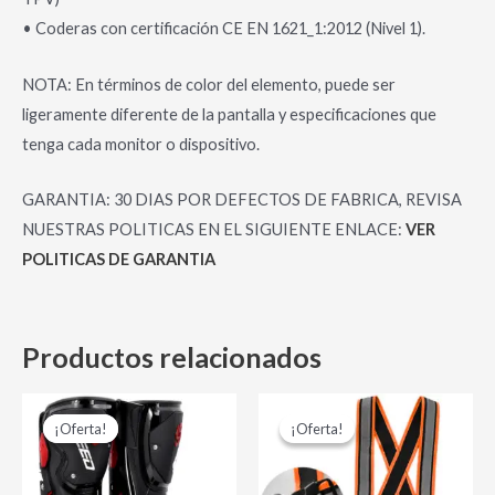
• Coderas con certificación CE EN 1621_1:2012 (Nivel 1).
NOTA: En términos de color del elemento, puede ser
ligeramente diferente de la pantalla y especificaciones que
tenga cada monitor o dispositivo.
GARANTIA: 30 DIAS POR DEFECTOS DE FABRICA, REVISA
NUESTRAS POLITICAS EN EL SIGUIENTE ENLACE:
VER
POLITICAS DE GARANTIA
Productos relacionados
El
El
El
El
Este
Es
precio
precio
precio
precio
¡Oferta!
¡Oferta!
¡Oferta!
¡Oferta!
producto
pr
original
actual
original
actual
era:
es:
era:
es:
tiene
tie
$ 580,000.00.
$ 440,000.00.
$ 16,000.00.
$ 13,000.0