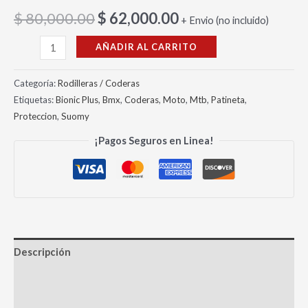
$
80,000.00
$
62,000.00
+ Envio (no incluido)
AÑADIR AL CARRITO
Categoría:
Rodilleras / Coderas
Etiquetas:
Bionic Plus
,
Bmx
,
Coderas
,
Moto
,
Mtb
,
Patineta
,
Proteccion
,
Suomy
¡Pagos Seguros en Linea!
Descripción
Información adicional