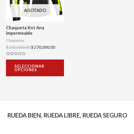
Las
AGOTADO
opciones
se
Chaqueta Knt Ana
pueden
Impermeable
elegir
Chaquetas
$
330,000.00
$
270,000.00
en
la
Valorado
con
página
SELECCIONAR
0
OPCIONES
de
de
5
producto
RUEDA BIEN, RUEDA LIBRE, RUEDA SEGURO