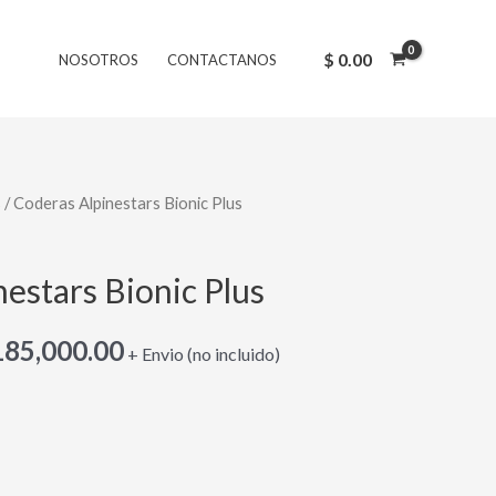
original
actual
era:
es:
$
0.00
NOSOTROS
CONTACTANOS
$ 220,000.00.
$ 185,000.00.
s
/ Coderas Alpinestars Bionic Plus
El
ecio
precio
estars Bionic Plus
iginal
actual
85,000.00
:
es:
+ Envio (no incluido)
220,000.00.
$ 185,000.00.