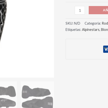
AÑ
SKU:
N/D
Categoría:
Rodi
Etiquetas:
Alpinestars
,
Bion