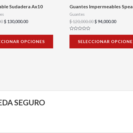
en
ble Sudadera Ax10
Guantes Impermeables Spear
la
es
Guantes
página
00
$
130,000.00
$
120,000.00
$
94,000.00
de
Valorado
producto
con
CCIONAR OPCIONES
SELECCIONAR OPCIONE
0
de
5
UEDA SEGURO