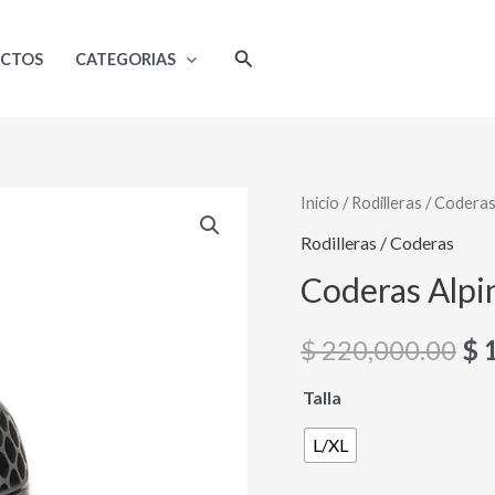
Buscar
UCTOS
CATEGORIAS
Coderas
Inicio
/
Rodilleras / Codera
El
Alpinestars
Rodilleras / Coderas
pr
Bionic
Coderas Alpin
Plus
or
cantidad
$
220,000.00
$
1
era
Talla
$ 
L/XL