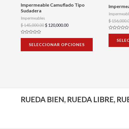
en
Impermeable Camuflado Tipo
Impermea
Sudadera
la
Impermeabl
Impermeables
página
$
156,000.
$
145,000.00
$
120,000.00
de
Valorado
producto
con
Valorado
SELE
0
con
SELECCIONAR OPCIONES
de
0
5
de
5
RUEDA BIEN, RUEDA LIBRE, R