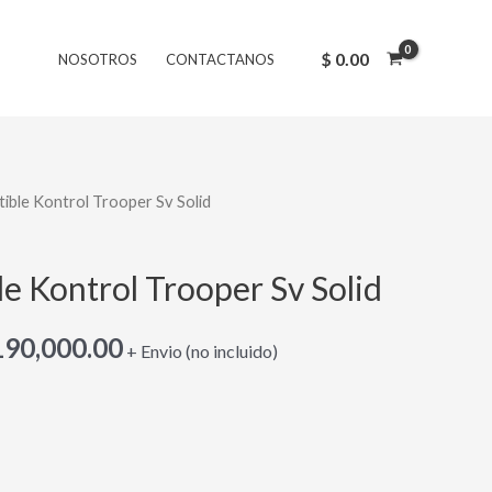
original
actual
era:
es:
$
0.00
NOSOTROS
CONTACTANOS
$ 230,000.00.
$ 190,000.00.
ible Kontrol Trooper Sv Solid
El
ecio
precio
e Kontrol Trooper Sv Solid
iginal
actual
90,000.00
:
es:
+ Envio (no incluido)
230,000.00.
$ 190,000.00.