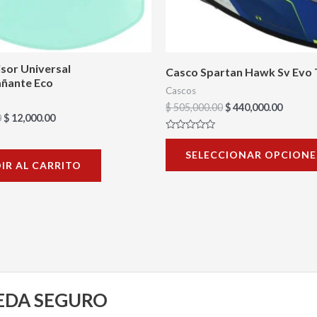
isor Universal
Casco Spartan Hawk Sv Evo 
ñante Eco
Cascos
$
505,000.00
$
440,000.00
0
$
12,000.00
Valorado
con
SELECCIONAR OPCIONE
0
IR AL CARRITO
de
5
UEDA SEGURO