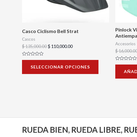
se
pueden
elegir
en
Pinlock V
Casco Ciclismo Bell Strat
Antiempa
la
Cascos
Accesorios
página
$
135,000.00
$
110,000.00
$
16,000.0
de
Valorado
producto
con
Valorado
SELECCIONAR OPCIONES
0
con
AÑAD
de
0
5
de
5
RUEDA BIEN, RUEDA LIBRE, R