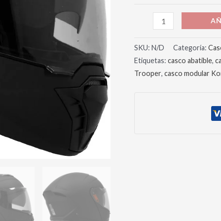
AÑ
SKU:
N/D
Categoría:
Cas
Etiquetas:
casco abatible
,
c
Trooper
,
casco modular Ko