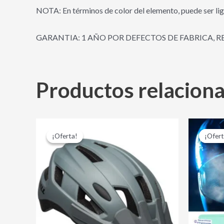
NOTA: En términos de color del elemento, puede ser lig
GARANTIA: 1 AÑO POR DEFECTOS DE FABRICA, R
Productos relacion
El
El
Este
precio
precio
¡Oferta!
¡Oferta!
¡Ofert
¡Ofert
producto
original
actual
era:
es:
tiene
$ 135,000.00.
$ 110,000.00.
múltiples
variantes.
Las
opciones