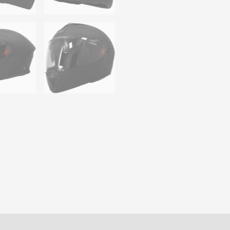
s (0)