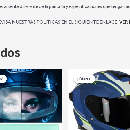
eramente diferente de la pantalla y especificaciones que tenga cad
EVISA NUESTRAS POLITICAS EN EL SIGUIENTE ENLACE:
VER 
ados
El
El
El
El
precio
precio
precio
precio
a!
a!
¡Oferta!
¡Oferta!
original
actual
original
actual
era:
es:
era:
es:
$ 16,000.00.
$ 12,000.00.
$ 505,000.00.
$ 440,0