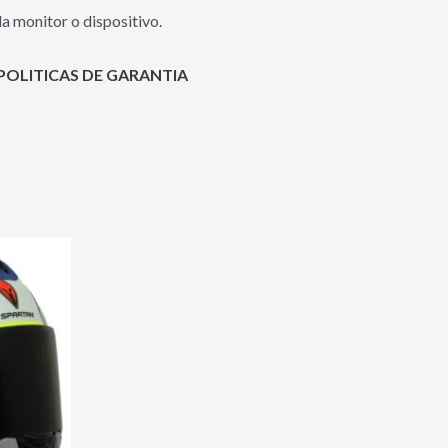
a monitor o dispositivo.
POLITICAS DE GARANTIA
Este
producto
tiene
00.00.
múltiples
variantes.
Las
opciones