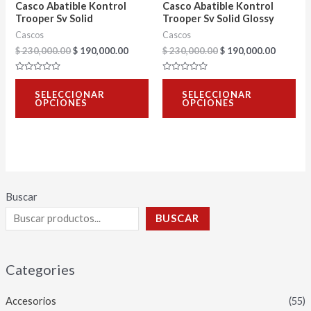
Casco Abatible Kontrol
Casco Abatible Kontrol
pueden
pu
Trooper Sv Solid
Trooper Sv Solid Glossy
Cascos
Cascos
elegir
ele
$
230,000.00
$
190,000.00
$
230,000.00
$
190,000.00
en
en
la
la
Valorado
Valorado
con
con
página
pág
SELECCIONAR
SELECCIONAR
0
0
OPCIONES
OPCIONES
de
de
de
de
5
5
producto
pro
Buscar
BUSCAR
Categories
Accesorios
(55)