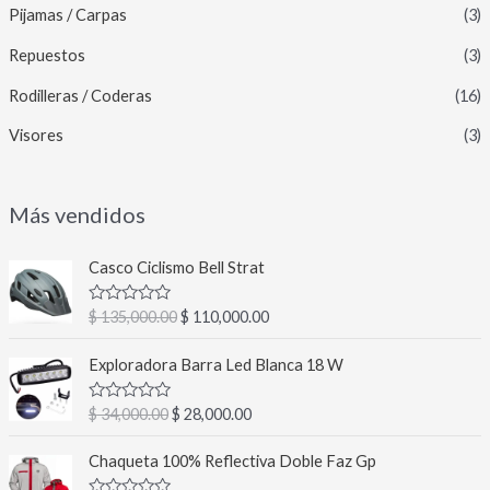
Pijamas / Carpas
(3)
Repuestos
(3)
Rodilleras / Coderas
(16)
Visores
(3)
Más vendidos
E
E
Casco Ciclismo Bell Strat
l
l
p
p
V
$
135,000.00
$
110,000.00
r
r
a
l
e
e
E
E
o
Exploradora Barra Led Blanca 18 W
c
c
l
l
r
a
i
i
p
p
d
V
$
34,000.00
$
28,000.00
o
o
r
r
o
a
c
o
a
l
e
e
E
E
o
o
Chaqueta 100% Reflectiva Doble Faz Gp
r
c
c
c
n
l
l
r
0
i
t
a