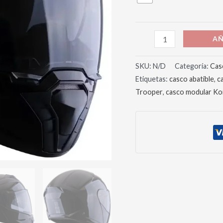
AÑ
SKU:
N/D
Categoría:
Cas
Etiquetas:
casco abatible
,
c
Trooper
,
casco modular Ko