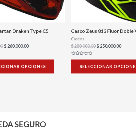
se
pueden
elegir
en
artan Draken Type C5
Casco Zeus 813 Fluor Doble 
la
Cascos
página
00
$
260,000.00
$
280,000.00
$
250,000.00
de
Valorado
producto
con
CCIONAR OPCIONES
SELECCIONAR OPCIONE
0
de
5
UEDA SEGURO