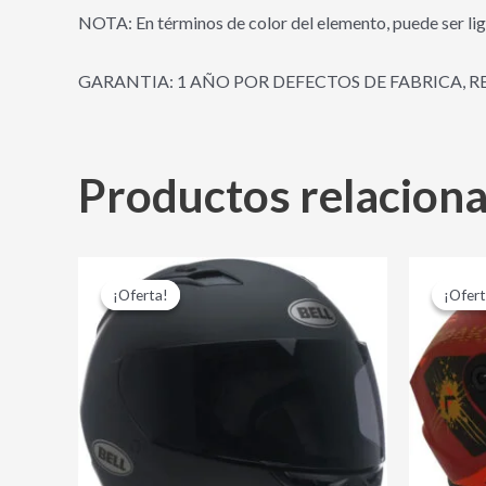
NOTA: En términos de color del elemento, puede ser lig
GARANTIA: 1 AÑO POR DEFECTOS DE FABRICA, R
Productos relacion
El
El
Este
precio
precio
¡Oferta!
¡Oferta!
¡Ofert
¡Ofert
producto
original
actual
era:
es:
tiene
$ 599,000.00.
$ 489,000.00.
múltiples
variantes.
Las
opciones