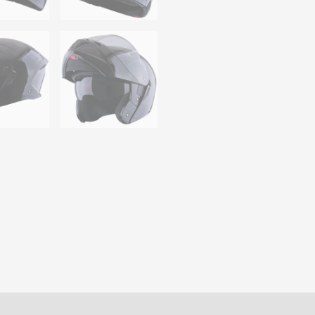
s (0)