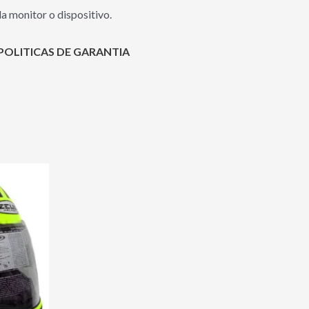
a monitor o dispositivo.
POLITICAS DE GARANTIA
Este
producto
tiene
00.00.
múltiples
variantes.
Las
opciones