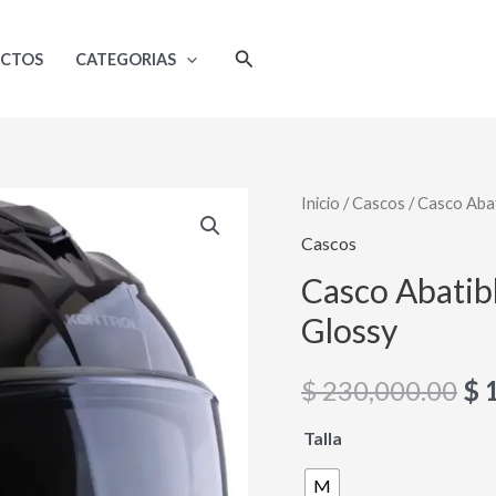
Buscar
UCTOS
CATEGORIAS
Casco
Inicio
/
Cascos
/ Casco Abat
El
Abatible
Cascos
pr
Kontrol
Casco Abatibl
Trooper
or
Glossy
Sv
era
Solid
$
230,000.00
$
1
Glossy
$ 
cantidad
Talla
M