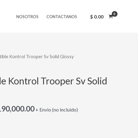
original
actual
era:
es:
$
0.00
NOSOTROS
CONTACTANOS
$ 230,000.00.
$ 190,000.00.
ible Kontrol Trooper Sv Solid Glossy
El
ecio
precio
e Kontrol Trooper Sv Solid
iginal
actual
:
es:
90,000.00
+ Envio (no incluido)
230,000.00.
$ 190,000.00.